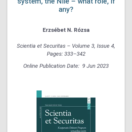
system, the Nile – what role, if
any?
Erzsébet N. Rózsa
Scientia et Securitas –
Volume 3, Issue 4,
Pages:
333–342
Online Publication Date:
9 Jun 2023