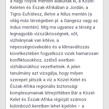
a nagy folyók mentén alakultak ki, a Közel-
Keleten és Észak-Afrikában a Jordán, a
Tigris-Eufrátesz, illetve
a Nílus mentén (a
világ más térségeiben pl. a Gangesz vagy az
Indus mentén). Míg ma ugyanez a térség a
legnagyobb
vízszűkösségnek, sőt,
vízhiánynak van kitéve, a
népességnövekedés és a klímaváltozás
következtében fogyatkozó vizek
hamarosan
konfliktusokhoz, szélső esetben
vízháborúkhoz vezethetnek. A jelen
tanulmány azt vizsgálja, hogy milyen
szerepet játszik a víz a Közel-Kelet és
Észak-Afrika regionális biztonsági
komplexumainak létrejöttében.
Bár a Közel-
Kelet és Észak-Afrika régióját számos
különböző keretben lehet kijelölni – a