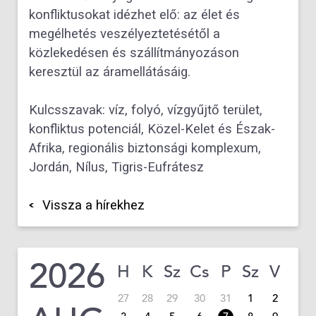
konfliktusokat
idézhet elő: az élet és
megélhetés veszélyeztetésétől a
közlekedésen és szállítmányozáson
keresztül az áramellátásáig.
Kulcsszavak:
víz, folyó, vízgyűjtő terület,
konfliktus potenciál, Közel-Kelet és Észak-
Afrika, regionális biztonsági
komplexum,
Jordán, Nílus, Tigris-Eufrátesz
Vissza a hírekhez
2026
H
K
Sz
Cs
P
Sz
V
27
28
29
30
31
1
2