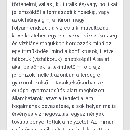
történelmi, vallási, kultu
rális és/vagy politikai
jellemzőktől a természeti kincsekig, vagy
azok hiányáig –, a három nagy
folyamrendszer, a víz
és a klímaváltozás
következtében egyre növekvő vízszűkösség
és vízhiány magukban hordozzák mind az
együttmű
ködés, mind a konfliktusok, illetve
háborúk (vízháborúk) lehetőségét.
A saját –
akár belsőnek is tekinthető – földrajzi
jellemzők mellett azonban a térségre
gyakorolt külső hatások,
elsősorban az
európai gyarmatosítás alatt meghúzott
államhatárok, azaz a területi állam
fogalmának bevezetése, a sok
helyen ma is
érvényes vízmegosztási egyezmények
tovább bonyolították a helyzetet. Az immár
száz éve megállapított
határok között az