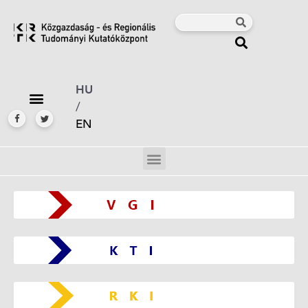
HU
/
EN