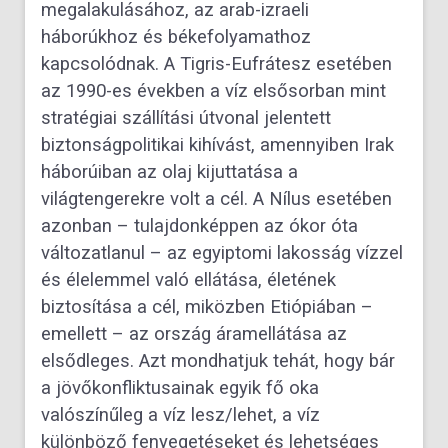
megalakulásához, az arab-izraeli
háborúkhoz és békefolyamathoz
kapcsolódnak. A Tigris-
Eufrátesz esetében
az 1990-es években a víz elsősorban mint
stratégiai szállítási útvonal jelentett
biztonságpolitikai
kihívást, amennyiben Irak
háborúiban az olaj kijuttatása a
világtengerekre volt a cél. A Nílus esetében
azonban – tu
lajdonképpen az ókor óta
változatlanul – az egyiptomi lakosság vízzel
és élelemmel való ellátása, életének
biztosítása
a cél, miközben Etiópiában –
emellett – az ország áramellátása az
elsődleges. Azt mondhatjuk tehát, hogy bár
a jövő
konfliktusainak egyik fő oka
valószínűleg a víz lesz/lehet, a víz
különböző fenyegetéseket és lehetséges