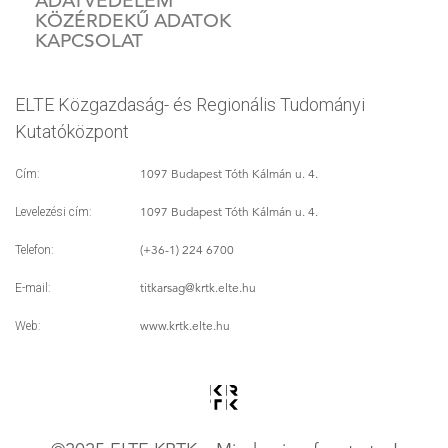
ADATVÉDELEM
KÖZÉRDEKŰ ADATOK
KAPCSOLAT
ELTE Közgazdaság- és Regionális Tudományi
Kutatóközpont
1097 Budapest Tóth Kálmán u. 4.
Cím:
1097 Budapest Tóth Kálmán u. 4.
Levelezési cím:
(+36-1) 224 6700
Telefon:
titkarsag
@krtk.elte.hu
E-mail:
www.krtk.elte.hu
Web: