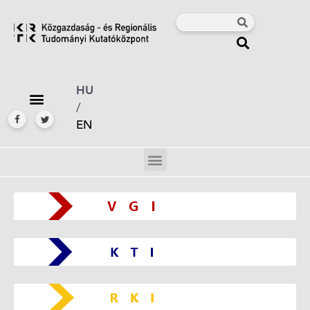
HU
/
EN