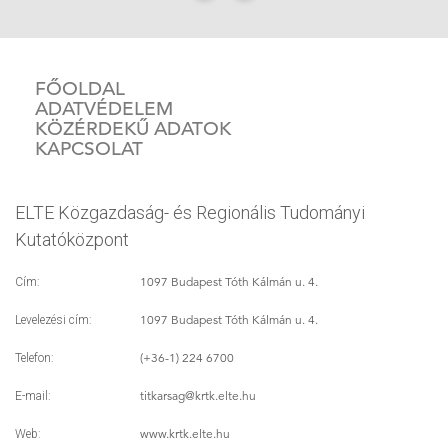
FŐOLDAL
ADATVÉDELEM
KÖZÉRDEKŰ ADATOK
KAPCSOLAT
ELTE Közgazdaság- és Regionális Tudományi
Kutatóközpont
1097 Budapest Tóth Kálmán u. 4.
Cím:
1097 Budapest Tóth Kálmán u. 4.
Levelezési cím:
(+36-1) 224 6700
Telefon:
titkarsag
@krtk.elte.hu
E-mail:
www.krtk.elte.hu
Web: