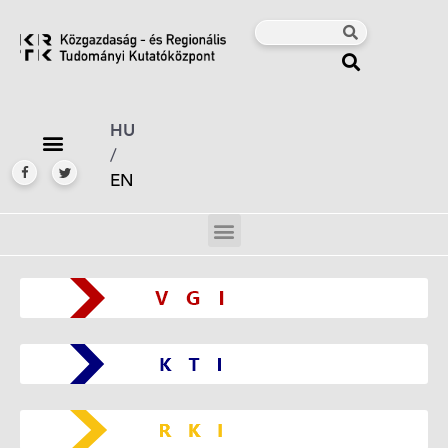
HU
/
EN