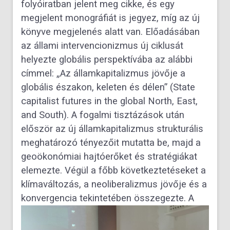
folyóiratban jelent meg cikke, és egy
megjelent monográfiát is jegyez, míg az új
könyve megjelenés alatt van. Előadásában
az állami intervencionizmus új ciklusát
helyezte globális perspektívába az alábbi
címmel: „Az államkapitalizmus jövője a
globális északon, keleten és délen” (State
capitalist futures in the global North, East,
and South). A fogalmi tisztázások után
először az új államkapitalizmus strukturális
meghatározó tényezőit mutatta be, majd a
geoökonómiai hajtóerőket és stratégiákat
elemezte. Végül a főbb következtetéseket a
klímaváltozás, a neoliberalizmus jövője és a
konvergencia tekintetében összegezte.
A