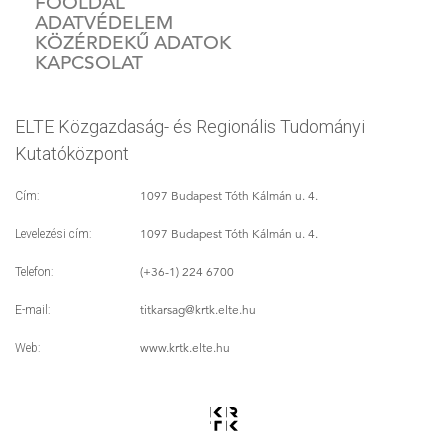
FŐOLDAL
ADATVÉDELEM
KÖZÉRDEKŰ ADATOK
KAPCSOLAT
ELTE Közgazdaság- és Regionális Tudományi
Kutatóközpont
1097 Budapest Tóth Kálmán u. 4.
Cím:
1097 Budapest Tóth Kálmán u. 4.
Levelezési cím:
(+36-1) 224 6700
Telefon:
titkarsag
@krtk.elte.hu
E-mail:
www.krtk.elte.hu
Web: