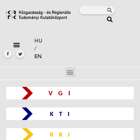
HU
/
EN