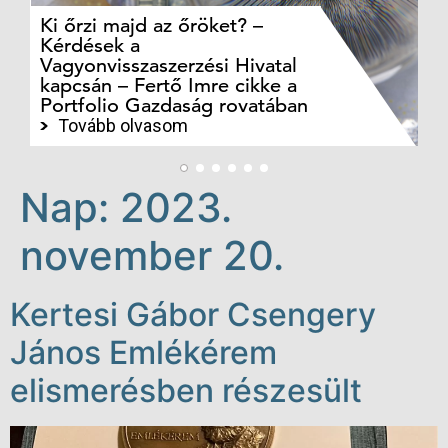
Ki őrzi majd az őröket? –
M
Kérdések a
cé
Vagyonvisszaszerzési Hivatal
ki
kapcsán – Fertő Imre cikke a
ka
Portfolio Gazdaság rovatában
te
Tovább olvasom
Nap:
2023.
november 20.
Kertesi Gábor Csengery
János Emlékérem
elismerésben részesült