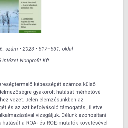
 szám • 2023 • 517–531. oldal
Intézet Nonprofit Kft.
yereségtermelő képességét számos külső
vedelmezőségre gyakorolt hatását mérhetővé
khez vezet. Jelen elemzésünkben az
t és az azt befolyásoló támogatási, illetve
 alkalmazásával vizsgáljuk. Célunk azonosítani
ezők hatását a ROA- és ROE-mutatók követésével