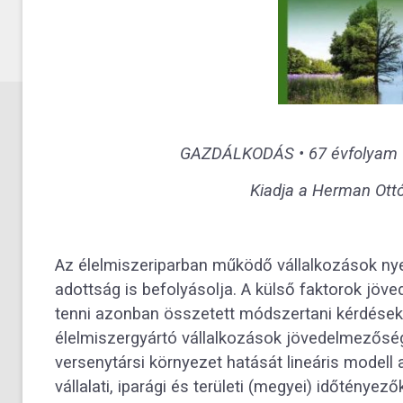
GAZDÁLKODÁS • 67 évfolyam 6.
Kiadja a Herman Ottó 
Az élelmiszeriparban működő vállalkozások n
adottság is befolyásolja. A külső faktorok jö
tenni azonban összetett módszertani kérdése
élelmiszergyártó vállalkozások jövedelmezőségé
versenytársi környezet hatását lineáris modell
vállalati, iparági és területi (megyei) időtény