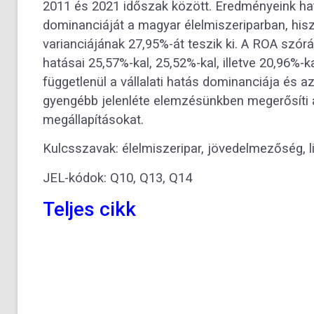
2011 és 2021 időszak között. Eredményeink ha
dominanciáját a magyar élelmiszeriparban, his
varianciájának 27,95%-át teszik ki. A ROA szó
hatásai 25,57%-kal, 25,52%-kal, illetve 20,96%-
függetlenül a vállalati hatás dominanciája és a
gyengébb jelenléte elemzésünkben megerősíti
megállapításokat.
Kulcsszavak: élelmiszeripar, jövedelmezőség, l
JEL-kódok: Q10, Q13, Q14
Teljes cikk