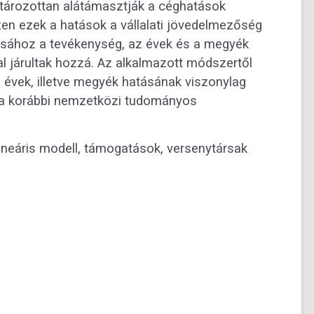
tározottan alátámasztják a céghatások
zen ezek a hatások a vállalati jövedelmezőség
rásához a tevékenység, az évek és a megyék
kal járultak hozzá. Az alkalmazott módszertől
z évek, illetve megyék hatásának viszonylag
 a korábbi nemzetközi tudományos
ineáris modell, támogatások, versenytársak