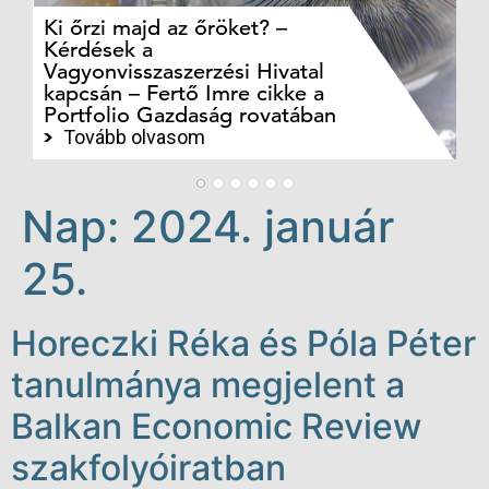
Ki őrzi majd az őröket? –
M
Kérdések a
cé
Vagyonvisszaszerzési Hivatal
ki
kapcsán – Fertő Imre cikke a
ka
Portfolio Gazdaság rovatában
te
Tovább olvasom
Nap:
2024. január
25.
Horeczki Réka és Póla Péter
tanulmánya megjelent a
Balkan Economic Review
szakfolyóiratban