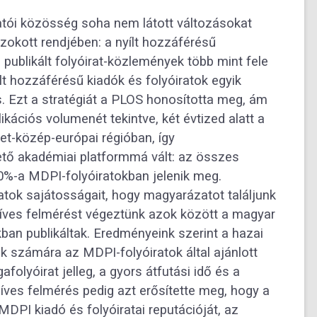
atói közösség soha nem látott változásokat
okott rendjében: a nyílt hozzáférésű
e publikált folyóirat-közlemények több mint fele
ílt hozzáférésű kiadók és folyóiratok egyik
s. Ezt a stratégiát a PLOS honosította meg, ám
ikációs volumenét tekintve, két évtized alatt a
let-közép-európai régióban, így
tő akadémiai platformmá vált: az összes
-a MDPI-folyóiratokban jelenik meg.
tok sajátosságait, hogy magyarázatot találjunk
dőíves felmérést végeztünk azok között a magyar
ban publikáltak. Eredményeink szerint a hazai
k számára az MDPI-folyóiratok által ajánlott
olyóirat jelleg, a gyors átfutási idő és a
őíves felmérés pedig azt erősítette meg, hogy a
MDPI kiadó és folyóiratai reputációját, az