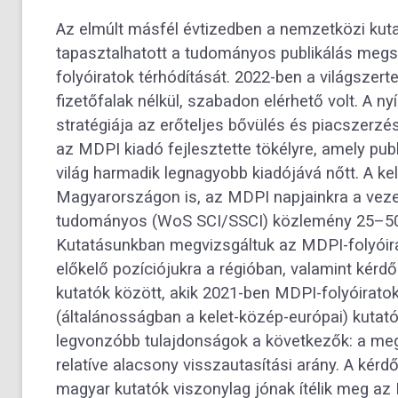
Az elmúlt másfél évtizedben a nemzetközi kut
tapasztalhatott a tudományos publikálás megsz
folyóiratok térhódítását. 2022-ben a világszert
fizetőfalak nélkül, szabadon elérhető volt. A ny
stratégiája az erőteljes bővülés és piacszerzé
az MDPI kiadó fejlesztette tökélyre, amely publ
világ harmadik legnagyobb kiadójává nőtt. A ke
Magyarországon is, az MDPI napjainkra a veze
tudományos (WoS SCI/SSCI) közlemény 25–50%
Kutatásunkban megvizsgáltuk az MDPI-folyóira
előkelő pozíciójukra a régióban, valamint kér
kutatók között, akik 2021-ben MDPI-folyóiratok
(általánosságban a kelet-közép-európai) kutató
legvonzóbb tulajdonságok a következők: a megaf
relatíve alacsony visszautasítási arány. A kérd
magyar kutatók viszonylag jónak ítélik meg az 