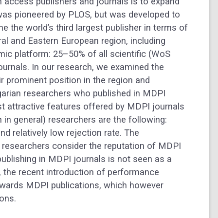
n access publishers and journals is to expand
 was pioneered by PLOS, but was developed to
the world’s third largest publisher in terms of
ral and Eastern European region, including
c platform: 25–50% of all scientific (WoS
ournals. In our research, we examined the
ir prominent position in the region and
arian researchers who published in MDPI
st attractive features offered by MDPI journals
in general) researchers are the following:
d relatively low rejection rate. The
 researchers consider the reputation of MDPI
 publishing in MDPI journals is not seen as a
ly, the recent introduction of performance
 towards MDPI publications, which however
ions.