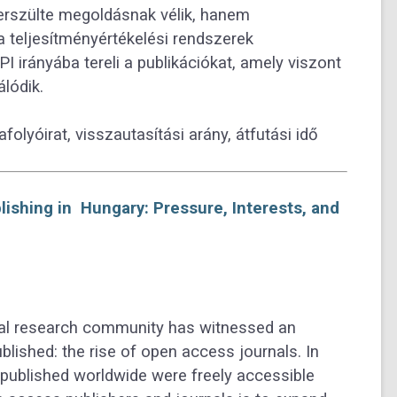
erszülte megoldásnak vélik, hanem
y a teljesítményértékelési rendszerek
irányába tereli a publikációkat, amely viszont
lódik.
olyóirat, visszautasítási arány, átfutási idő
ishing in Hungary: Pressure, Interests, and
onal research community has witnessed an
lished: the rise of open access journals. In
s published worldwide were freely accessible