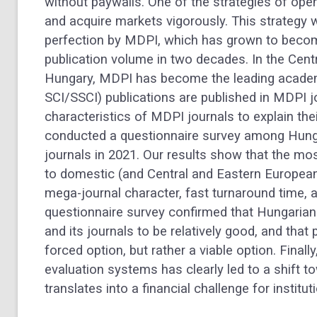
without paywalls. One of the strategies of ope
and acquire markets vigorously. This strategy
perfection by MDPI, which has grown to become 
publication volume in two decades. In the Cent
Hungary, MDPI has become the leading academi
SCI/SSCI) publications are published in MDPI j
characteristics of MDPI journals to explain the
conducted a questionnaire survey among Hung
journals in 2021. Our results show that the mo
to domestic (and Central and Eastern European 
mega-journal character, fast turnaround time, an
questionnaire survey confirmed that Hungarian
and its journals to be relatively good, and that
forced option, but rather a viable option. Final
evaluation systems has clearly led to a shift
translates into a financial challenge for institut