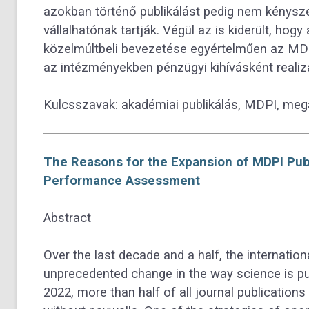
azokban történő publikálást pedig nem kénysz
vállalhatónak tartják. Végül az is kiderült, hog
közelmúltbeli bevezetése egyértelműen az MDPI 
az intézményekben pénzügyi kihívásként realizá
Kulcsszavak:
akadémiai publikálás, MDPI, megaf
The Reasons for the Expansion of MDPI Publ
Performance Assessment
Abstract
Over the last decade and a half, the internati
unprecedented change in the way science is pub
2022, more than half of all journal publication