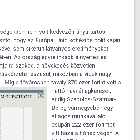
bségekben nem volt kedvező irányú tartós
ó, hogy az Európai Unió kohéziós politikáján
tésével sem sikerült látványos eredményeket
ében. Az ország egyre inkább a nyertes és
tjaira szakad, a növekedés közvetlen
záskörzete részesül, miközben a vidék nagy
l.
Míg a fővárosban tavaly 370 ezer forint volt a
nettó havi átlagkereset,
addig Szabolcs-Szatmár-
Bereg vármegyében egy
átlagos munkavállaló
csupán 222 ezer forintot
vitt haza a hónap végén. A