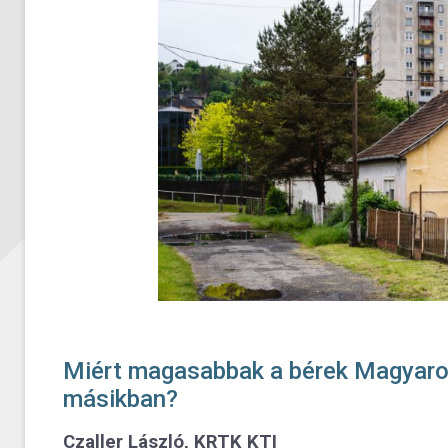
Miért magasabbak a bérek Magyaror
másikban?
Czaller László
, KRTK KTI