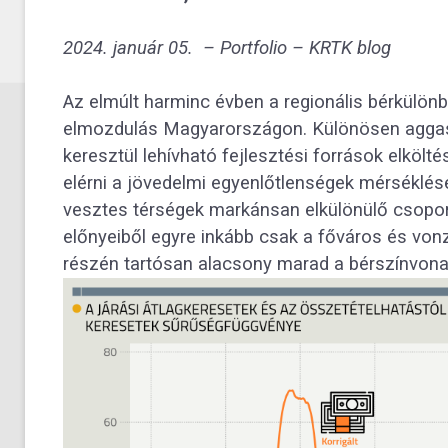
2024. január 05. – Portfolio –
KRTK blog
Az elmúlt harminc évben a regionális bérkülön
elmozdulás Magyarországon. Különösen aggaszt
keresztül lehívható fejlesztési források elköl
elérni a jövedelmi egyenlőtlenségek mérséklés
vesztes térségek markánsan elkülönülő csopor
előnyeiből egyre inkább csak a főváros és von
részén tartósan alacsony marad a bérszínvona