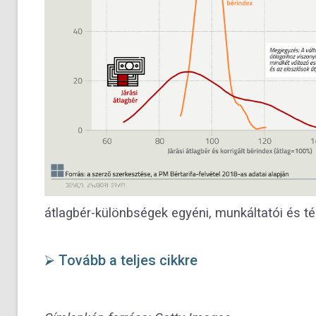
átlagbér-különbségek egyéni, munkáltatói és té
⮚ Tovább a teljes cikkre