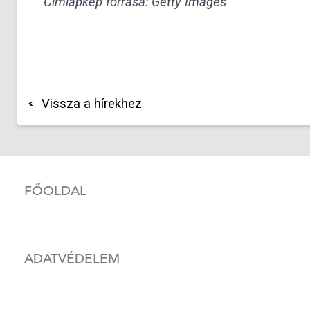
Címlapkép forrása: Getty Images
Vissza a hírekhez
FŐOLDAL
ADATVÉDELEM