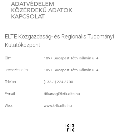
ADATVÉDELEM
KÖZÉRDEKŰ ADATOK
KAPCSOLAT
ELTE Közgazdaság- és Regionális Tudományi
Kutatóközpont
1097 Budapest Tóth Kálmán u. 4.
Cím:
1097 Budapest Tóth Kálmán u. 4.
Levelezési cím:
(+36-1) 224 6700
Telefon:
titkarsag
@krtk.elte.hu
E-mail:
www.krtk.elte.hu
Web: