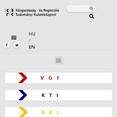
HU
/
EN