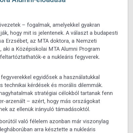
ezetek – fogalmak, amelyekkel gyakran
ák, hogy mit is jelentenek. A választ a budapesti
a Erzsébet, az MTA doktora, a Nemzeti
, aki a Középiskolai MTA Alumni Program
 feltartóztathatók-e a nukleáris fegyverek.
s fegyverekkel egyidősek a használatukkal
s technikai kérdések és morális dilemmák.
nagyhatalmak stratégiai célokból tartanak fenn
r-arzenált – azért, hogy más országokat
nek az ellenük irányuló támadásoktól.
orútól való félelem azonban már viszonylag
degháborúban arra késztette a nukleáris