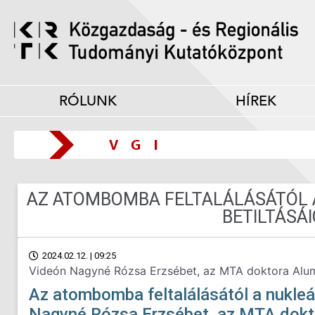
RÓLUNK
HÍREK
AZ ATOMBOMBA FELTALÁLÁSÁTÓL 
BETILTÁSÁI
2024.02.12. | 09:25
Videón Nagyné Rózsa Erzsébet, az MTA doktora Alu
Az atombomba feltalálásától a nukleár
Nagyné Rózsa Erzsébet, az MTA dokt