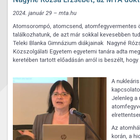
2024. január 29 – mta.hu
Atomsorompó, atomcsend, atomfegyvermentes öv
találkozhatunk, de azt már sokkal kevesebben tudj
Teleki Blanka Gimnázium diákjainak Nagyné Rózs
Közszolgálati Egyetem egyetemi tanára adta meg
keretében tartott előadásán arról is beszélt, hogy
A nukleári
kapcsolato
Jelenleg a 
atomfegyve
elrettentse
Az atomháb
korán, a hi