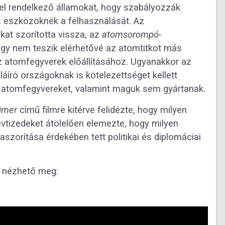
el rendelkező államokat, hogy szabályozzák
 eszközöknek a felhasználását. Az
kat szorította vissza, az
atomsorompó-
hogy nem teszik elérhetővé az atomtitkot más
 atomfegyverek előállításához. Ugyanakkor az
ró országoknak is kötelezettséget kellett
l atomfegyvereket, valamint maguk sem gyártanak.
imer
című filmre kitérve felidézte, hogy milyen
vtizedeket átölelően elemezte, hogy milyen
aszorítása érdekében tett politikai és diplomáciai
va nézhető meg: