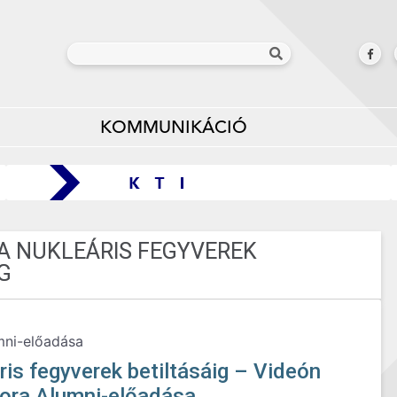
KOMMUNIKÁCIÓ
A NUKLEÁRIS FEGYVEREK
G
mni-előadása
is fegyverek betiltásáig – Videón
ora Alumni-előadása