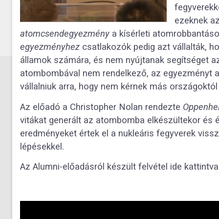
fegyverekk
ezeknek az
atomcsendegyezmény
a kísérleti atomrobbantáso
egyezményhez
csatlakozók pedig azt vállalták, 
államok számára, és nem nyújtanak segítséget az
atombombával nem rendelkező, az egyezményt aláí
vállalniuk arra, hogy nem kérnek más országoktó
Az előadó a Christopher Nolan rendezte
Oppenhe
vitákat generált az atombomba elkészültekor és é
eredményeket értek el a nukleáris fegyverek vissz
lépésekkel.
Az Alumni-előadásról készült felvétel ide kattint