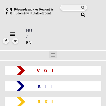
HU
/
EN