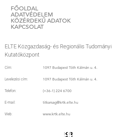
FŐOLDAL
ADATVÉDELEM
KÖZÉRDEKŰ ADATOK
KAPCSOLAT
ELTE Közgazdaság- és Regionális Tudományi
Kutatóközpont
1097 Budapest Tóth Kálmán u. 4.
Cím:
1097 Budapest Tóth Kálmán u. 4.
Levelezési cím:
(+36-1) 224 6700
Telefon:
titkarsag
@krtk.elte.hu
E-mail:
www.krtk.elte.hu
Web: