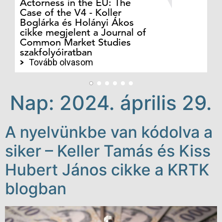
Actorness in the EU: The
ex
Case of the V4 - Koller
an
Boglárka és Holányi Ákos
in
cikke megjelent a Journal of
ph
Common Market Studies
Cs
szakfolyóiratban
sz
Tovább olvasom
Nap:
2024. április 29.
A nyelvünkbe van kódolva a
siker – Keller Tamás és Kiss
Hubert János cikke a KRTK
blogban