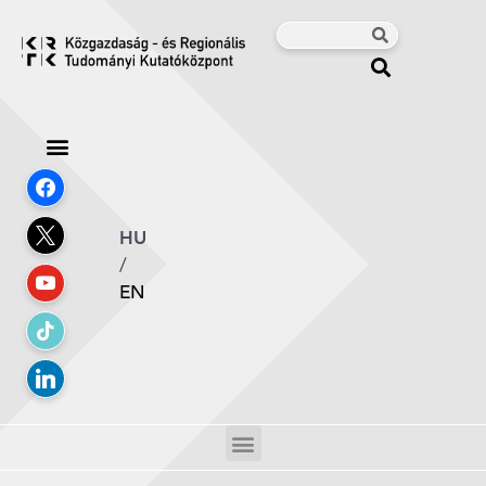
HU
/
EN