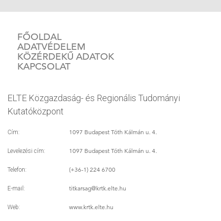
FŐOLDAL
ADATVÉDELEM
KÖZÉRDEKŰ ADATOK
KAPCSOLAT
ELTE Közgazdaság- és Regionális Tudományi
Kutatóközpont
1097 Budapest Tóth Kálmán u. 4.
Cím:
1097 Budapest Tóth Kálmán u. 4.
Levelezési cím:
(+36-1) 224 6700
Telefon:
titkarsag
@krtk.elte.hu
E-mail:
www.krtk.elte.hu
Web: