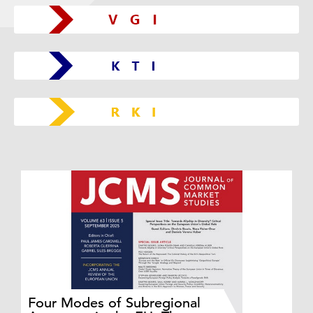
Do
Four Modes of Subregional
of