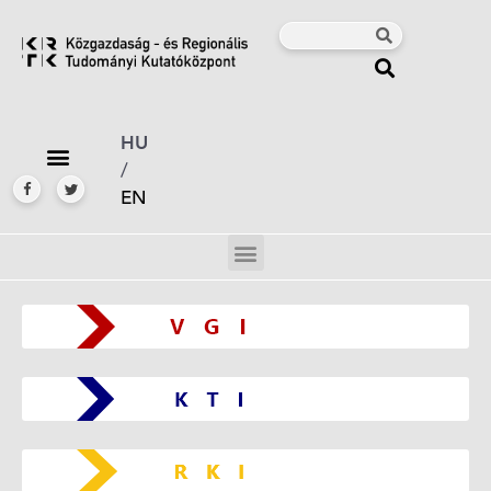
HU
/
EN