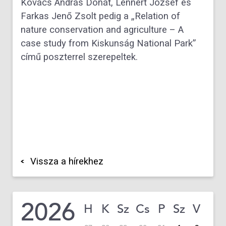
Kovács András Donát, Lennert József és
Farkas Jenő Zsolt pedig a „Relation of
nature conservation and agriculture – A
case study from Kiskunság National Park”
című poszterrel szerepeltek.
Vissza a hírekhez
2026
H
K
Sz
Cs
P
Sz
V