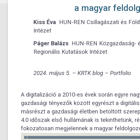
a magyar feldol
Kiss Éva
HUN-REN Csillagászati és Föld
Intézet
Páger Balázs
HUN-REN Közgazdaság- és
Regionális Kutatások Intézet
2024. május 5. –
KRTK blog
– Portfolio
A digitalizáció a 2010-es évek során egyre nag
gazdasági tényezők között egyrészt a digitál
másrészt a gazdasági életben betöltött szerep
4.0 időszak első hullámának is tekinthetünk,
fokozatosan megjelennek a magyar feldolgozó