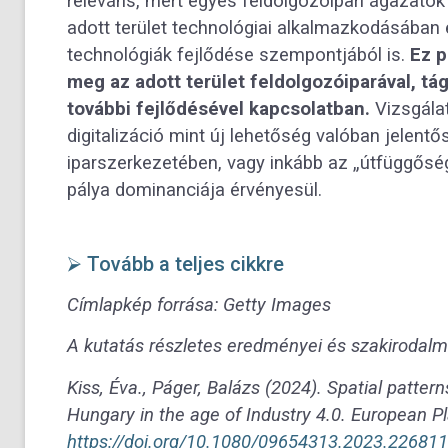
releváns, mert egyes feldolgozóipari ágazatok 
adott terület technológiai alkalmazkodásában é
technológiák fejlődése szempontjából is.
Ez p
meg az adott terület feldolgozóiparával, t
további fejlődésével kapcsolatban.
Vizsgálat
digitalizáció mint új lehetőség valóban jelentő
iparszerkezetében, vagy inkább az „útfüggőség
pálya dominanciája érvényesül.
⮚ Tovább a teljes cikkre
Címlapkép forrása:
Getty Images
A kutatás részletes eredményei és szakirodalmi
Kiss, Éva., Páger, Balázs (2024). Spatial pattern
Hungary in the age of Industry 4.0. European P
https://doi.org/10.1080/09654313.2023.22681