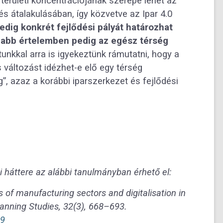
területi koncentrációjának szerepe lehet az
s átalakulásában, így közvetve az Ipar 4.0
edig konkrét fejlődési pályát határozhat
ágabb értelemben pedig az egész térség
unkkal arra is igyekeztünk rámutatni, hogy a
s változást idézhet-e elő egy térség
”, azaz a korábbi iparszerkezet és fejlődési
 háttere az alábbi tanulmányban érhető el:
s of manufacturing sectors and digitalisation in
lanning Studies, 32(3), 668–693.
19