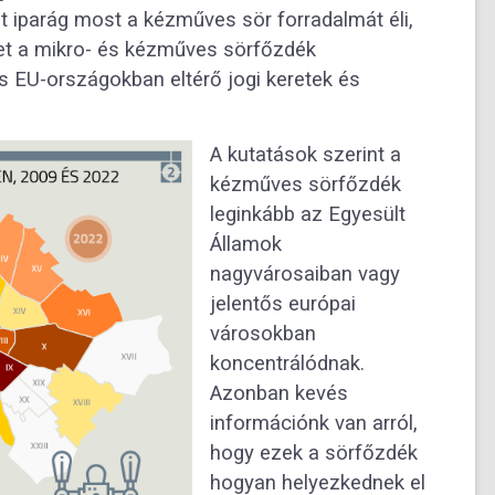
alt iparág most a kézműves sör forradalmát éli,
et a mikro- és kézműves sörfőzdék
 EU-országokban eltérő jogi keretek és
A kutatások szerint a
kézműves sörfőzdék
leginkább az Egyesült
Államok
nagyvárosaiban vagy
jelentős európai
városokban
koncentrálódnak.
Azonban kevés
információnk van arról,
hogy ezek a sörfőzdék
hogyan helyezkednek el