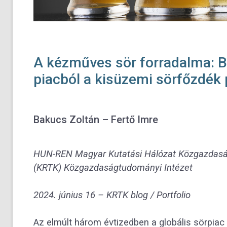
A kézműves sör forradalma: Bu
piacból a kisüzemi sörfőzdék
Bakucs Zoltán – Fertő Imre
HUN-REN Magyar Kutatási Hálózat Közgazdaság
(KRTK) Közgazdaságtudományi Intézet
2024. június 16 – KRTK blog / Portfolio
Az elmúlt három évtizedben a globális sörpiac 