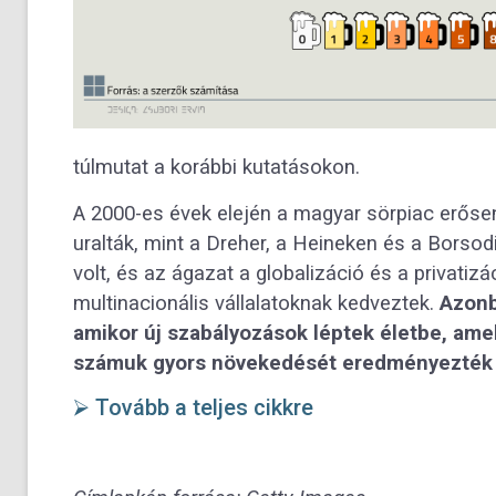
túlmutat a korábbi kutatásokon.
A 2000-es évek elején a magyar sörpiac erősen
uralták, mint a Dreher, a Heineken és a Bors
volt, és az ágazat a globalizáció és a privati
multinacionális vállalatoknak kedveztek.
Azonba
amikor új szabályozások léptek életbe, am
számuk gyors növekedését eredményezték
⮚ Tovább a teljes cikkre