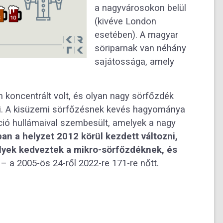
a nagyvárosokon belül
(kivéve London
esetében). A magyar
söriparnak van néhány
sajátossága, amely
 koncentrált volt, és olyan nagy sörfőzdék
odi. A kisüzemi sörfőzésnek kevés hagyománya
záció hullámaival szembesült, amelyek a nagy
n a helyzet 2012 körül kezdett változni,
elyek kedveztek a mikro-sörfőzdéknek, és
– a 2005-ös 24-ről 2022-re 171-re nőtt.