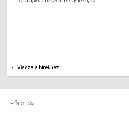
Címlapkép forrása: Getty Images
Vissza a hírekhez
FŐOLDAL