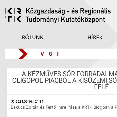
RÓLUNK
HÍREK
A KÉZMŰVES SÖR FORRADALMA
OLIGOPOL PIACBÓL A KISÜZEMI 
FELÉ
2024.06.16. | 21:34
Bakucs Zoltán és Fertő Imre írása a KRTK Blogban a P