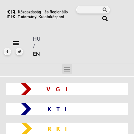
HU
/
EN