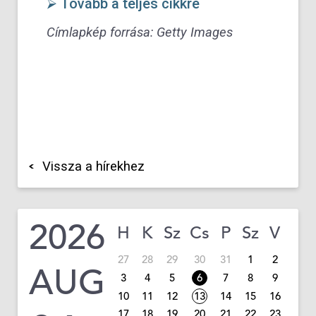
⮚ Tovább a teljes cikkre
Címlapkép forrása:
Getty Images
Vissza a hírekhez
2026
H
K
Sz
Cs
P
Sz
V
27
28
29
30
31
1
2
AUG
3
4
5
6
7
8
9
10
11
12
13
14
15
16
17
18
19
20
21
22
23