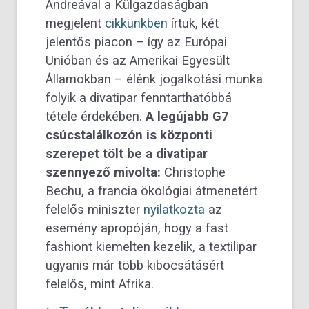
Andreával a Külgazdaságban
megjelent
cikkünkben
írtuk, két
jelentős piacon – így az Európai
Unióban és az Amerikai Egyesült
Államokban – élénk jogalkotási munka
folyik a divatipar fenntarthatóbbá
tétele érdekében.
A legújabb G7
csúcstalálkozón is központi
szerepet tölt be a divatipar
szennyező mivolta:
Christophe
Bechu, a francia ökológiai átmenetért
felelős miniszter
nyilatkozta
az
esemény apropóján, hogy a fast
fashiont kiemelten kezelik, a textilipar
ugyanis már több kibocsátásért
felelős, mint Afrika.