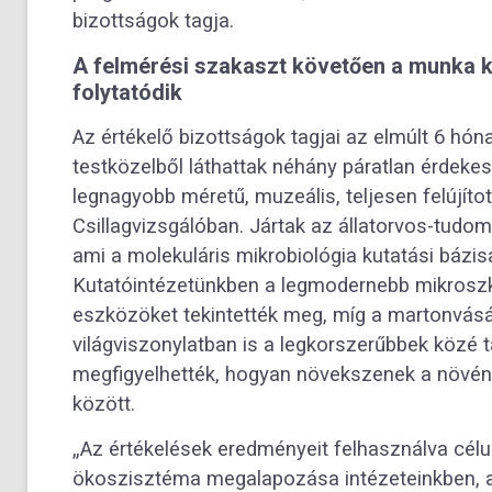
bizottságok tagja.
A felmérési szakaszt követően a munka 
folytatódik
Az értékelő bizottságok tagjai az elmúlt 6 hón
testközelből láthattak néhány páratlan érdekes
legnagyobb méretű, muzeális, teljesen felújít
Csillagvizsgálóban. Jártak az állatorvos-tudom
ami a molekuláris mikrobiológia kutatási bázis
Kutatóintézetünkben a legmodernebb mikroszk
eszközöket tekintették meg, míg a martonvás
világviszonylatban is a legkorszerűbbek közé 
megfigyelhették, hogyan növekszenek a növén
között.
„Az értékelések eredményeit felhasználva cé
ökoszisztéma megalapozása intézeteinkben, a