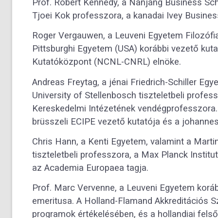
Prof. Robert Kennedy, a Nanjang Business Sc
Tjoei Kok professzora, a kanadai Ivey Busine
Roger Vergauwen, a Leuveni Egyetem Filozófia
Pittsburghi Egyetem (USA) korábbi vezető kutat
Kutatóközpont (NCNL-CNRL) elnöke.
Andreas Freytag, a jénai Friedrich-Schiller Eg
University of Stellenbosch tiszteletbeli prof
Kereskedelmi Intézetének vendégprofesszora. 
brüsszeli ECIPE vezető kutatója és a johanne
Chris Hann, a Kenti Egyetem, valamint a Mart
tiszteletbeli professzora, a Max Planck Institu
az Academia Europaea tagja.
Prof. Marc Vervenne, a Leuveni Egyetem korábbi,
emeritusa. A Holland-Flamand Akkreditációs S
programok értékelésében, és a hollandiai fels