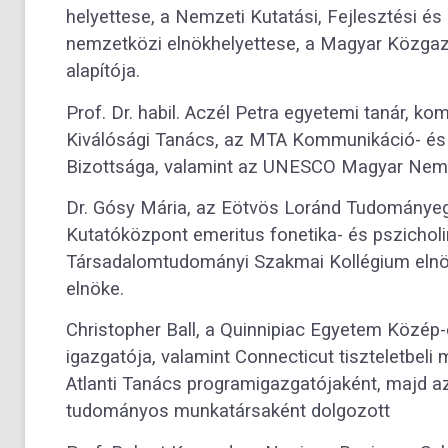
helyettese, a Nemzeti Kutatási, Fejlesztési é
nemzetközi elnökhelyettese, a Magyar Közga
alapítója.
Prof. Dr. habil. Aczél Petra egyetemi tanár, ko
Kiválósági Tanács, az MTA Kommunikáció- és
Bizottsága, valamint az UNESCO Magyar Nemze
Dr. Gósy Mária, az Eötvös Loránd Tudomány
Kutatóközpont emeritus fonetika- és pszicholi
Társadalomtudományi Szakmai Kollégium elnök
elnöke.
Christopher Ball, a Quinnipiac Egyetem Közép-e
igazgatója, valamint Connecticut tiszteletbel
Atlanti Tanács programigazgatójaként, majd az 
tudományos munkatársaként dolgozott