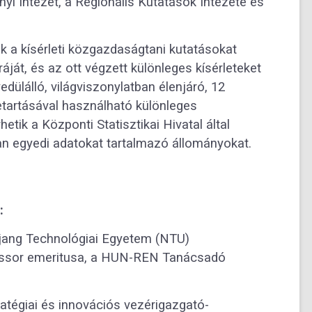
i Intézet, a Regionális Kutatások Intézete és
 a kísérleti közgazdaságtani kutatásokat
áját, és az ott végzett különleges kísérleteket
dülálló, világviszonylatban élenjáró, 12
betartásával használható különleges
etik a Központi Statisztikai Hivatal által
lan egyedi adatokat tartalmazó állományokat.
:
anjang Technológiai Egyetem (NTU)
fessor emeritusa, a HUN-REN Tanácsadó
tégiai és innovációs vezérigazgató-