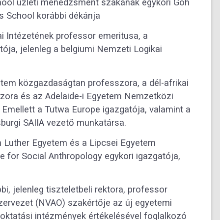
hool üzleti menedzsment szakának egykori Goh
ss School korábbi dékánja
i Intézetének professor emeritusa, a
ója, jelenleg a belgiumi Nemzeti Logikai
yetem közgazdaságtan professzora, a dél-afrikai
esszora és az Adelaide-i Egyetem Nemzetközi
Emellett a Tutwa Europe igazgatója, valamint a
sburgi SAIIA vezető munkatársa.
in Luther Egyetem és a Lipcsei Egyetem
te for Social Anthropology egykori igazgatója,
 jelenleg tiszteletbeli rektora, professor
zervezet (NVAO) szakértője az új egyetemi
őoktatási intézmények értékelésével foglalkozó