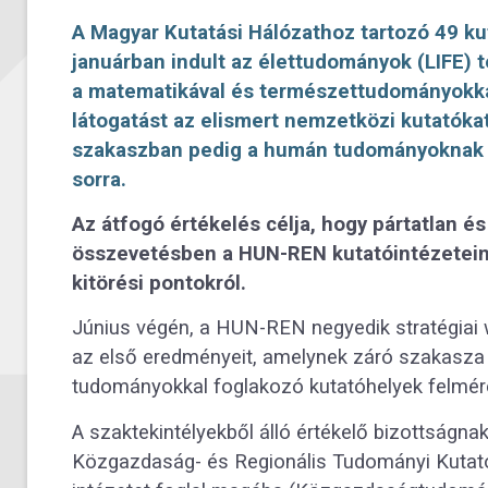
A Magyar Kutatási Hálózathoz tartozó 49 k
januárban indult az élettudományok (LIFE)
a matematikával és természettudományokka
látogatást az elismert nemzetközi kutatókat
szakaszban pedig a humán tudományoknak (
sorra.
Az átfogó értékelés célja, hogy pártatlan é
összevetésben a HUN-REN kutatóintézeteine
kitörési pontokról.
Június végén, a HUN-REN negyedik stratégiai 
az első eredményeit, amelynek záró szakasz
tudományokkal foglakozó kutatóhelyek felmér
A szaktekintélyekből álló értékelő bizottságn
Közgazdaság- és Regionális Tudományi Kutat