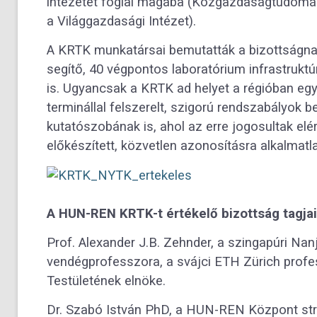
intézetet foglal magába (Közgazdaságtudomány
a Világgazdasági Intézet).
A KRTK munkatársai bemutatták a bizottságnak
segítő, 40 végpontos laboratórium infrastruktúr
is. Ugyancsak a KRTK ad helyet a régióban egye
terminállal felszerelt, szigorú rendszabályok 
kutatószobának is, ahol az erre jogosultak elérh
előkészített, közvetlen azonosításra alkalmat
A HUN-REN KRTK-t értékelő bizottság tagjai
Prof. Alexander J.B. Zehnder, a szingapúri N
vendégprofesszora, a svájci ETH Zürich pro
Testületének elnöke.
Dr. Szabó István PhD, a HUN-REN Központ stra