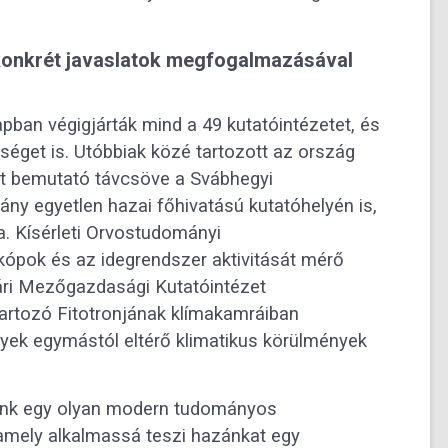
konkrét javaslatok megfogalmazásával
apban végigjárták mind a 49 kutatóintézetet, és
séget is. Utóbbiak közé tartozott az ország
ott bemutató távcsöve a Svábhegyi
ány egyetlen hazai főhivatású kutatóhelyén is,
a. Kísérleti Orvostudományi
ópok és az idegrendszer aktivitását mérő
ári Mezőgazdasági Kutatóintézet
tartozó Fitotronjának klímakamráiban
yek egymástól eltérő klimatikus körülmények
lunk egy olyan modern tudományos
mely alkalmassá teszi hazánkat egy