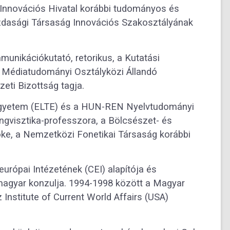
s Innovációs Hivatal korábbi tudományos és
zdasági Társaság Innovációs Szakosztályának
mmunikációkutató, retorikus, a Kutatási
 Médiatudományi Osztályközi Állandó
ti Bizottság tagja.
egyetem (ELTE) és a HUN-REN Nyelvtudományi
ngvisztika-professzora, a Bölcsészet- és
e, a Nemzetközi Fonetikai Társaság korábbi
urópai Intézetének (CEI) alapítója és
i magyar konzulja. 1994-1998 között a Magyar
Institute of Current World Affairs (USA)