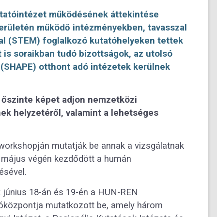
utatóintézet működésének áttekintése
 területén működő intézményekben, tavasszal
l (STEM) foglalkozó kutatóhelyeken tettek
 is soraikban tudó bizottságok, az utolsó
SHAPE) otthont adó intézetek kerülnek
s őszinte képet adjon nemzetközi
k helyzetéről, valamint a lehetséges
workshopján mutatják be annak a vizsgálatnak
a május végén kezdődött a humán
ésével.
ak június 18-án és 19-én a HUN-REN
óközpontja mutatkozott be, amely három