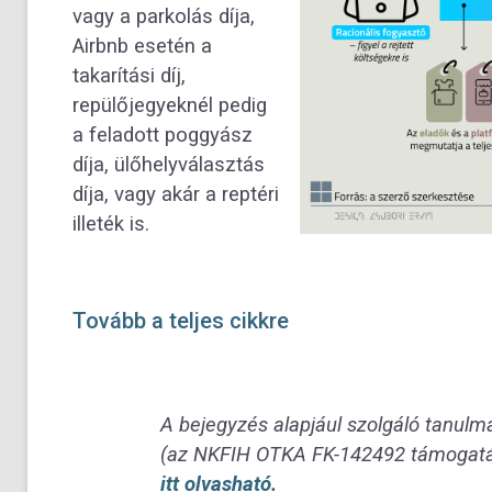
vagy a parkolás díja,
Airbnb esetén a
takarítási díj,
repülőjegyeknél pedig
a feladott poggyász
díja, ülőhelyválasztás
díja, vagy akár a reptéri
illeték is.
Tovább a teljes cikkre
A bejegyzés alapjául szolgáló tanulm
(az NKFIH OTKA FK-142492 támogatá
itt olvasható
.