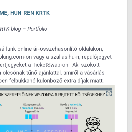
BME, HUN-REN KRTK
KRTK blog – Portfolio
árlunk online ár-összehasonlító oldalakon,
king.com-on vagy a szallas.hu-n, repülőjegyet
ertjegyeket a TicketSwap-on. Aki szokott
n olcsónak tűnő ajánlattal, amiről a vásárlás
ben felbukkanó különböző extra díjak miatt.