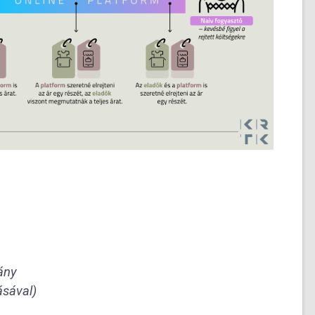
ány
sával)