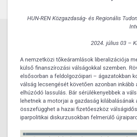
HUN-REN Közgazdaság- és Regionális Tudo
Int
2024. július 03 –
K
A nemzetközi tőkeáramlások liberalizációja 
külső finanszírozási válságokkal szemben. Röv
elsősorban a feldolgozóipari – ágazatokban k
válság lecsengését követően azonban inkább a
elhúzódó lassulás. Bár sérülékenyebbek a váls
lehetnek a motorjai a gazdaság kilábalásának 
összefügghet a hazai fizetőeszköz válságidős
iparpolitikai diskurzusokban felmerülő újraipar