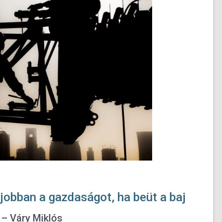
gjobban a gazdaságot, ha beüt a baj
 – Váry Miklós