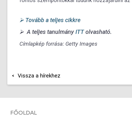
fontos szempontokkal tudunk hozzájárulni az i
⮚ Tovább a teljes cikkre
⮚
A teljes tanulmány
ITT
olvasható.
Címlapkép forrása: Getty Images
Vissza a hírekhez
FŐOLDAL