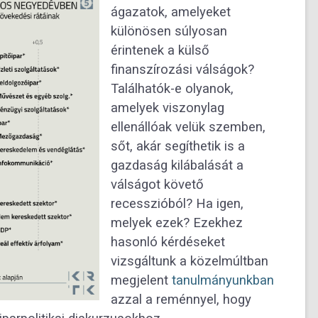
ágazatok, amelyeket
különösen súlyosan
érintenek a külső
finanszírozási válságok?
Találhatók-e olyanok,
amelyek viszonylag
ellenállóak velük szemben,
sőt, akár segíthetik is a
gazdaság kilábalását a
válságot követő
recesszióból? Ha igen,
melyek ezek? Ezekhez
hasonló kérdéseket
vizsgáltunk a közelmúltban
megjelent
tanulmányunkban
azzal a reménnyel, hogy