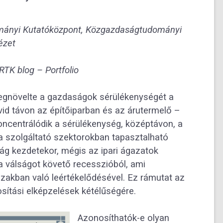
mányi Kutatóközpont
, Közgazdaságtudományi
ézet
RTK blog
– Portfolio
megnövelte a gazdaságok sérülékenységét a
id távon az építőiparban és az árutermelő –
oncentrálódik a sérülékenység, középtávon, a
 szolgáltató szektorokban tapasztalható
ág kezdetekor, mégis az ipari ágazatok
a válságot követő recesszióból, ami
zakban való leértékelődésével. Ez rámutat az
osítási elképzelések kétélűségére.
Azonosíthatók-e olyan