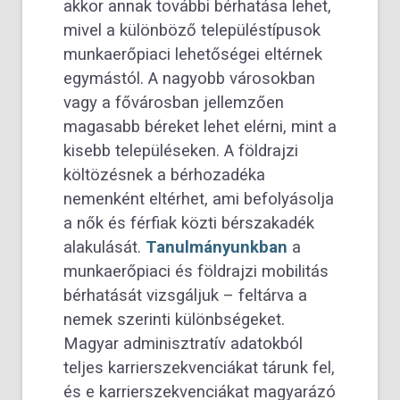
akkor annak további bérhatása lehet,
mivel a különböző településtípusok
munkaerőpiaci lehetőségei eltérnek
egymástól. A nagyobb városokban
vagy a fővárosban jellemzően
magasabb béreket lehet elérni, mint a
kisebb településeken. A földrajzi
költözésnek a bérhozadéka
nemenként eltérhet, ami befolyásolja
a nők és férfiak közti bérszakadék
alakulását.
Tanulmányunkban
a
munkaerőpiaci és földrajzi mobilitás
bérhatását vizsgáljuk – feltárva a
nemek szerinti különbségeket.
Magyar adminisztratív adatokból
teljes karrierszekvenciákat tárunk fel,
és e karrierszekvenciákat magyarázó