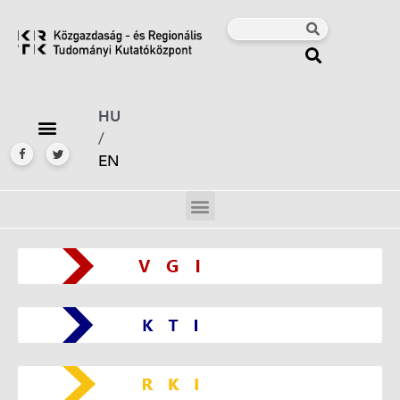
HU
/
EN