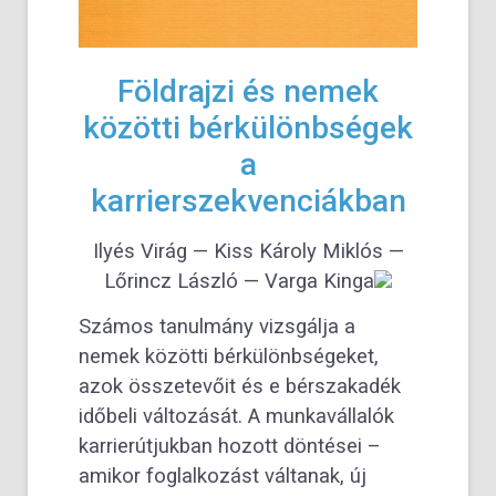
Földrajzi és nemek
közötti bérkülönbségek
a
karrierszekvenciákban
Ilyés Virág — Kiss Károly Miklós —
Lőrincz László — Varga Kinga
Számos tanulmány vizsgálja a
nemek közötti bérkülönbségeket,
azok összetevőit és e bérszakadék
időbeli változását. A munkavállalók
karrierútjukban hozott döntései –
amikor foglalkozást váltanak, új