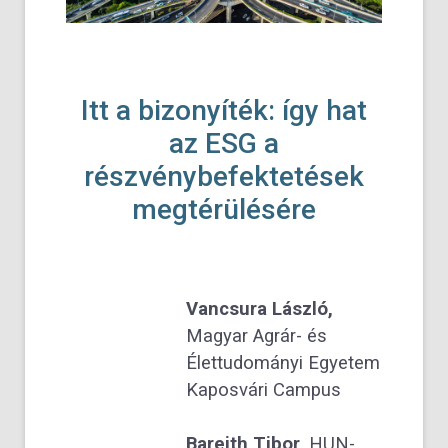
Itt a bizonyíték: így hat
az ESG a
részvénybefektetések
megtérülésére
Vancsura László,
Magyar Agrár- és
Élettudományi Egyetem
Kaposvári Campus
Bareith Tibor,
HUN-