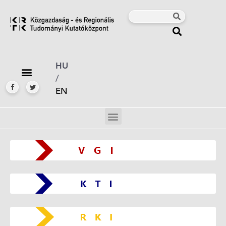
HU
/
EN