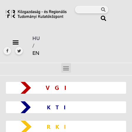
HU
/
EN