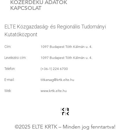
KÖZÉRDEKŰ ADATOK
KAPCSOLAT
ELTE Közgazdaság- és Regionális Tudományi
Kutatóközpont
1097 Budapest Tóth Kálmán u. 4.
Cím:
1097 Budapest Tóth Kálmán u. 4.
Levelezési cím:
(+36-1) 224 6700
Telefon:
titkarsag
@krtk.elte.hu
E-mail:
www.krtk.elte.hu
Web:
©2025 ELTE KRTK – Minden jog fenntartva!