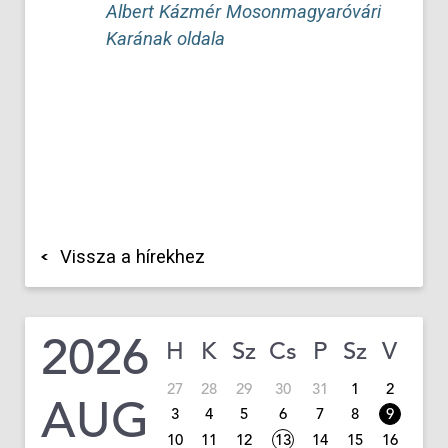
Albert Kázmér Mosonmagyaróvári
Karának oldala
Vissza a hírekhez
2026
H
K
Sz
Cs
P
Sz
V
27
28
29
30
31
1
2
AUG
3
4
5
6
7
8
9
10
11
12
13
14
15
16