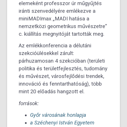
elemeként professzor úr műgyűjtés
iránti szenvedélyére emlékezve a
miniMADImax „MADI hatása a
nemzetközi geometrikus művészetre”
c. kiállítás megnyitóját tartották meg.
Az emlékkonferencia a délutáni
szekcióülésekkel zárult:
párhuzamosan 4 szekcióban (területi
politika és területfejlesztés, tudomány
és művészet, városfejlődési trendek,
innováció és fenntarthatóság), több
mint 20 előadás hangzott el.
források:
Győr városának honlapja
a
Széchenyi István Egyetem