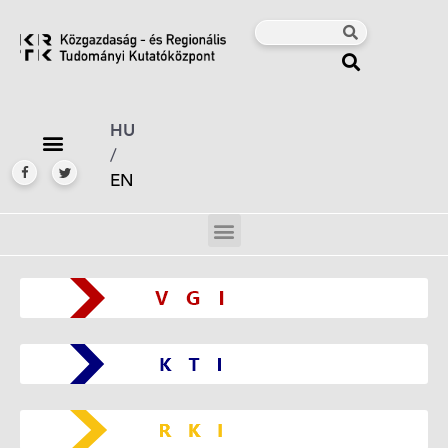
HU
/
EN