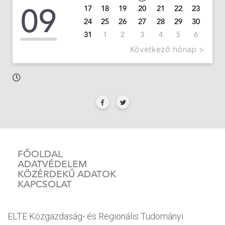
09
17
18
19
20
21
22
23
24
25
26
27
28
29
30
31
1
2
3
4
5
6
Következő hónap >
FŐOLDAL
ADATVÉDELEM
KÖZÉRDEKŰ ADATOK
KAPCSOLAT
ELTE Közgazdaság- és Regionális Tudományi