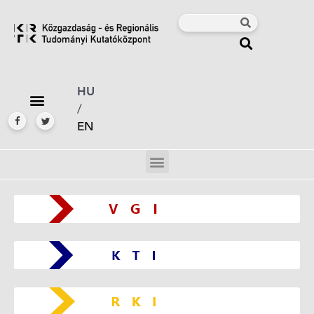
HU
/
EN