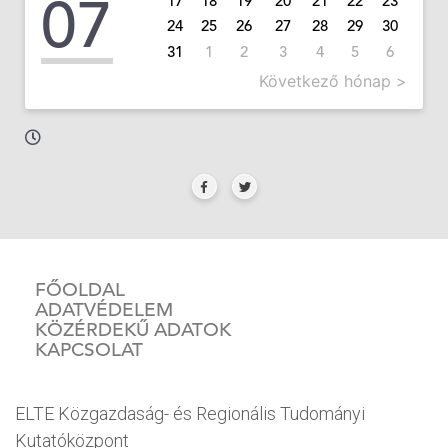
07
17
18
19
20
21
22
23
24
25
26
27
28
29
30
31
1
2
3
4
5
6
Következő hónap >
FŐOLDAL
ADATVÉDELEM
KÖZÉRDEKŰ ADATOK
KAPCSOLAT
ELTE Közgazdaság- és Regionális Tudományi
Kutatóközpont