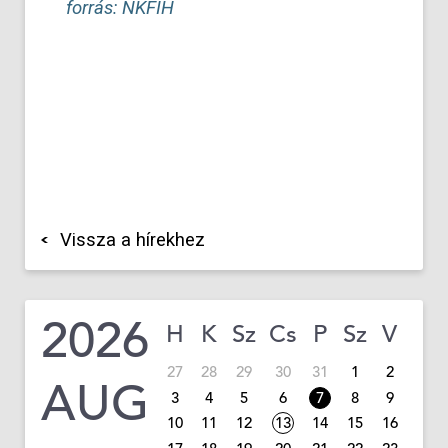
forrás: NKFIH
Vissza a hírekhez
2026
H
K
Sz
Cs
P
Sz
V
27
28
29
30
31
1
2
AUG
3
4
5
6
7
8
9
10
11
12
13
14
15
16