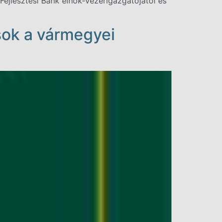
ejlesztési Bank elnök-vezérigazgatójától és
usok a vármegyei