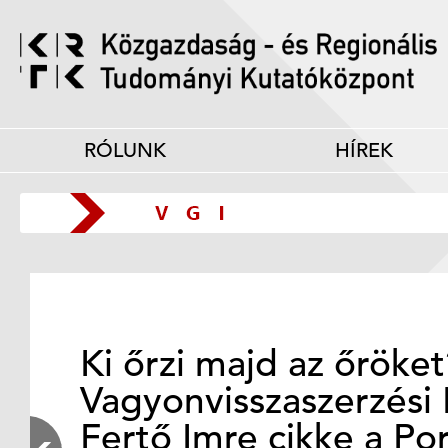
RÓLUNK
HÍREK
Ki őrzi majd az őröke
Vagyonvisszaszerzési 
Fertő Imre cikke a Po