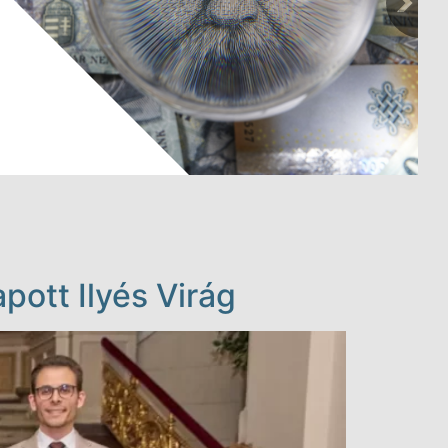
pott Ilyés Virág