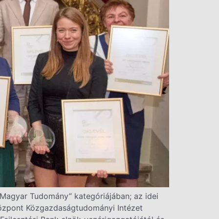
j „Magyar Tudomány” kategóriájában; az idei
óközpont Közgazdaságtudományi Intézet