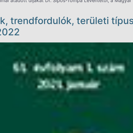
al átadott díjakat Dr. Sipos-Tompa Leventétől, a Magyar F
, trendfordulók, területi típ
2022