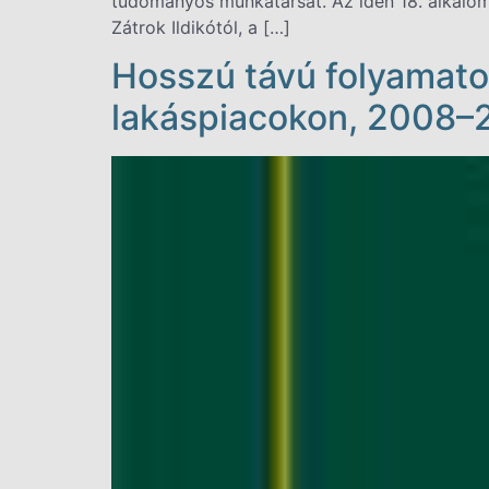
tudományos munkatársát. Az idén 18. alkalomm
Zátrok Ildikótól, a […]
Hosszú távú folyamatok
lakáspiacokon, 2008–