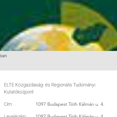
ában
ELTE Közgazdaság- és Regionális Tudományi
Kutatóközpont
1097 Budapest Tóth Kálmán u. 4.
Cím:
1097 Budapest Tóth Kálmán u. 4.
Levelezési