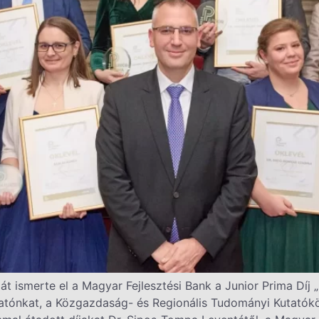
ját ismerte el a Magyar Fejlesztési Bank a Junior Prima Dí
utatónkat, a Közgazdaság- és Regionális Tudományi Kutat