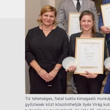
Tíz tehetséges, fiatal tudós kimagasló munká
győztesek közt köszönthetjük Ilyés Virág k