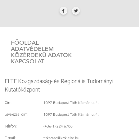
FŐOLDAL
ADATVÉDELEM
KÖZÉRDEKŰ ADATOK
KAPCSOLAT
ELTE Közgazdaság- és Regionális Tudományi
Kutatóközpont
1097 Budapest Tóth Kálmán u. 4.
Cím:
1097 Budapest Tóth Kálmán u. 4.
Levelezési cím:
(+36-1) 224 6700
Telefon:
titkarsag
@krtk.elte.hu
E-mail: