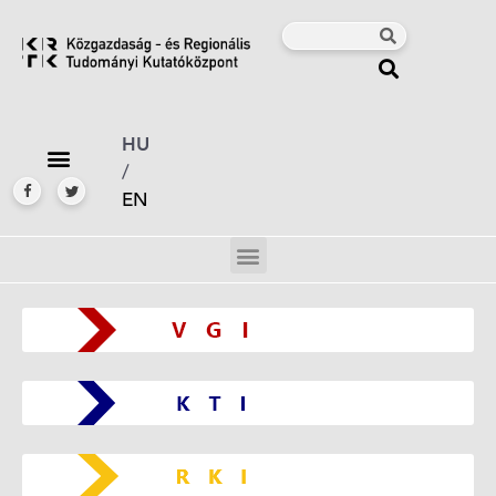
HU
/
EN