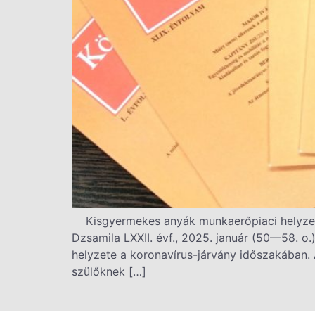
Kisgyermekes anyák munkaerőpiaci helyzeté
Dzsamila LXXII. évf., 2025. január (50—58. o
helyzete a koronavírus-járvány időszakában. 
szülőknek […]