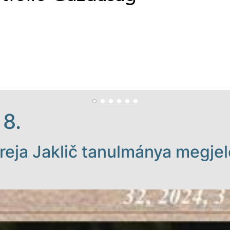
 8.
eja Jaklič tanulmánya megjele