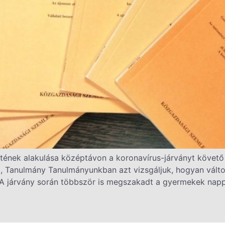
nek alakulása középtávon a koronavírus-járványt követ
.), Tanulmány Tanulmányunkban azt vizsgáljuk, hogyan vált
A járvány során többször is megszakadt a gyermekek nappali