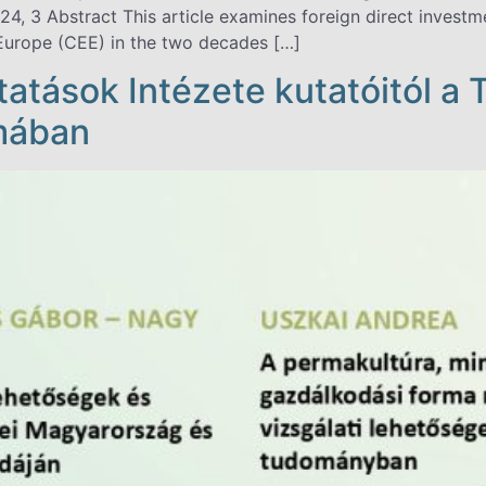
4, 3 Abstract This article examines foreign direct investm
 Europe (CEE) in the two decades […]
atások Intézete kutatóitól a T
ámában