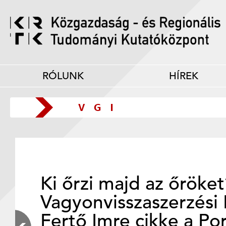
RÓLUNK
HÍREK
Ki őrzi majd az őröke
Vagyonvisszaszerzési 
Fertő Imre cikke a Po