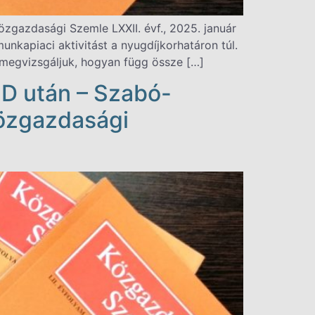
zgazdasági Szemle LXXII. évf., 2025. január
unkapiaci aktivitást a nyugdíjkorhatáron túl.
d megvizsgáljuk, hogyan függ össze […]
D után – Szabó-
Közgazdasági