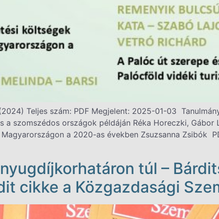
 2 (2024) Teljes szám: PDF Megjelent: 2025-01-03 Tanulmá
és a szomszédos országok példáján Réka Horeczki, Gábor L
ei Magyarországon a 2020-as években Zsuzsanna Zsibók PD
nyugdíjkorhatáron túl – Bárdit
udit cikke a Közgazdasági Sz