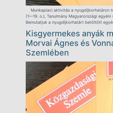
Munkapiaci aktivitás a nyugdíjkorhatáron tú
(1—19. o.), Tanulmány Magyarországi egyéni sz
Bemutatjuk a nyugdíjkorhatárt betöltött egyé
Kisgyermekes anyák mu
Morvai Ágnes és Vonn
Szemlében