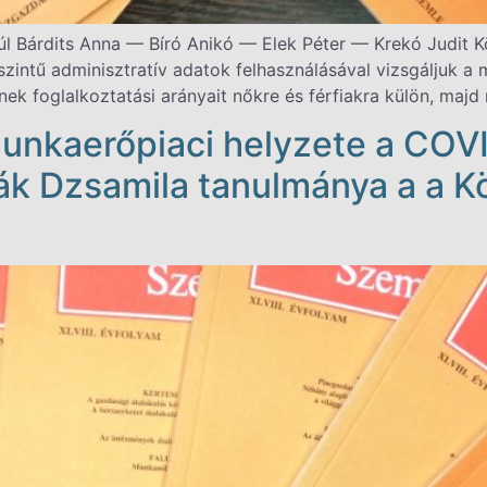
l Bárdits Anna — Bíró Anikó — Elek Péter — Krekó Judit Kö
intű adminisztratív adatok felhasználásával vizsgáljuk a m
nek foglalkoztatási arányait nőkre és férfiakra külön, maj
nkaerőpiaci helyzete a COVI
ák Dzsamila tanulmánya a a 