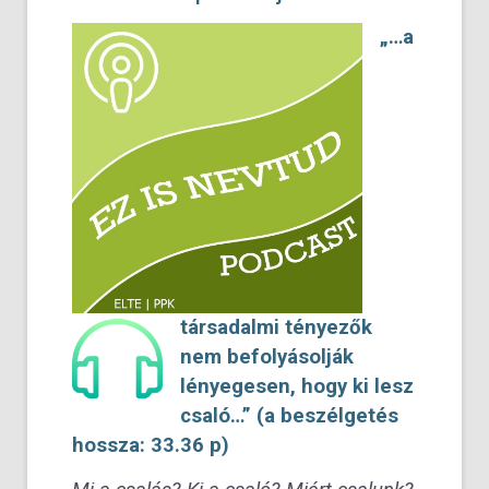
„…a
társadalmi tényezők
nem befolyásolják
lényegesen, hogy ki lesz
csaló…” (a beszélgetés
hossza: 33.36 p)