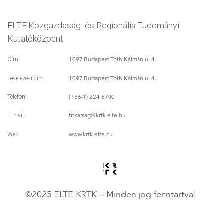
ELTE Közgazdaság- és Regionális Tudományi
Kutatóközpont
1097 Budapest Tóth Kálmán u. 4.
Cím:
1097 Budapest Tóth Kálmán u. 4.
Levelezési cím:
(+36-1) 224 6700
Telefon:
titkarsag
@krtk.elte.hu
E-mail:
www.krtk.elte.hu
Web:
©2025 ELTE KRTK – Minden jog fenntartva!