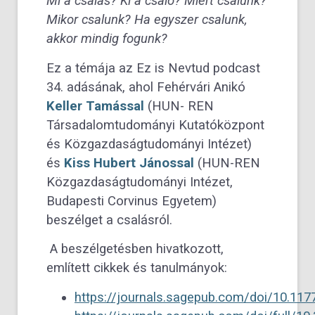
Mi a csalás? Ki a csaló? Miért csalunk?
Mikor csalunk? Ha egyszer csalunk,
akkor mindig fogunk?
Ez a témája az Ez is Nevtud podcast
34. adásának, ahol Fehérvári Anikó
Keller Tamással
(HUN- REN
Társadalomtudományi Kutatóközpont
és Közgazdaságtudományi Intézet)
és
Kiss Hubert Jánossal
(HUN-REN
Közgazdaságtudományi Intézet,
Budapesti Corvinus Egyetem)
beszélget a csalásról.
A beszélgetésben hivatkozott,
említett cikkek és tanulmányok:
https://journals.sagepub.com/doi/10.1