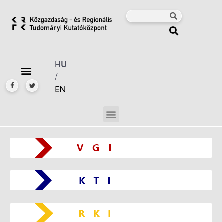
HU
/
EN