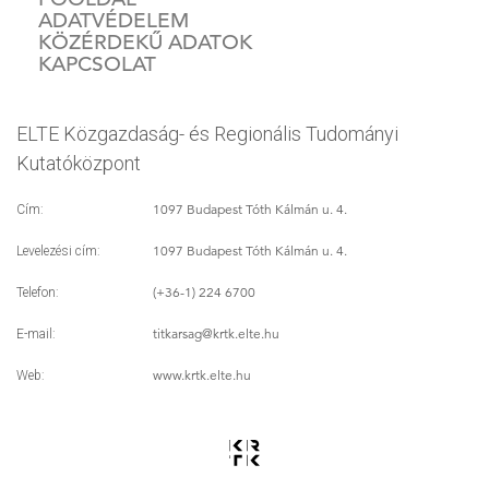
ADATVÉDELEM
KÖZÉRDEKŰ ADATOK
KAPCSOLAT
ELTE Közgazdaság- és Regionális Tudományi
Kutatóközpont
1097 Budapest Tóth Kálmán u. 4.
Cím:
1097 Budapest Tóth Kálmán u. 4.
Levelezési cím:
(+36-1) 224 6700
Telefon:
titkarsag
@krtk.elte.hu
E-mail:
www.krtk.elte.hu
Web: