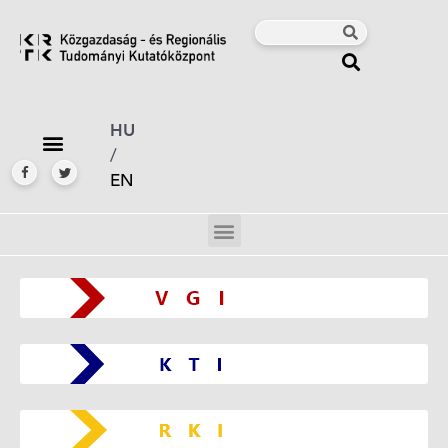
HU
/
EN