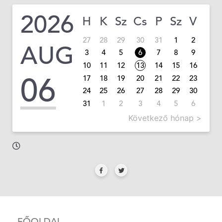
2026
H
K
Sz
Cs
P
Sz
V
27
28
29
30
31
1
2
AUG
3
4
5
6
7
8
9
10
11
12
13
14
15
16
06
17
18
19
20
21
22
23
24
25
26
27
28
29
30
31
1
2
3
4
5
6
Következő hónap >
FŐOLDAL