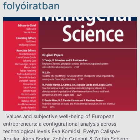
folyóiratban
Values and subjective well-being of European
entrepreneurs: a configurational analysis across
technological levels Éva Komlósi, Evelyn Calispa-
Aguilar, Ákos Bodor, Zoltán Grünhut & Zoltán Schepp