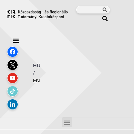
HU
/
EN