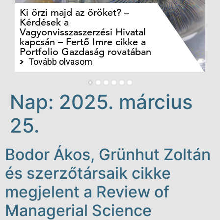
Ki őrzi majd az őröket? –
M
Kérdések a
cé
Vagyonvisszaszerzési Hivatal
ki
kapcsán – Fertő Imre cikke a
ka
Portfolio Gazdaság rovatában
te
Tovább olvasom
Nap:
2025. március
25.
Bodor Ákos, Grünhut Zoltán
és szerzőtársaik cikke
megjelent a Review of
Managerial Science