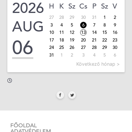
2026
H
K
Sz
Cs
P
Sz
V
27
28
29
30
31
1
2
AUG
3
4
5
6
7
8
9
10
11
12
13
14
15
16
06
17
18
19
20
21
22
23
24
25
26
27
28
29
30
31
1
2
3
4
5
6
Következő hónap >
FŐOLDAL
ADATVÉDELEM