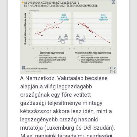
A Nemzetközi Valutaalap becslése
alapján a világ leggazdagabb
országának egy főre vetített
gazdasági teljesítménye mintegy
kétszázszor akkora lesz idén, mint a
legszegényebb ország hasonló
mutatója (Luxemburg és Dél-Szudán).
Mivel napjaink társadalmi, gazdasági,