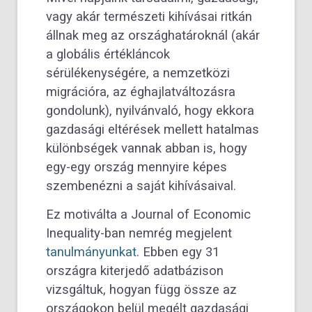
vagy akár természeti kihívásai ritkán
állnak meg az országhatároknál (akár
a globális értékláncok
sérülékenységére, a nemzetközi
migrációra, az éghajlatváltozásra
gondolunk), nyilvánvaló, hogy ekkora
gazdasági eltérések mellett hatalmas
különbségek vannak abban is, hogy
egy-egy ország mennyire képes
szembenézni a saját kihívásaival.
Ez motiválta a Journal of Economic
Inequality-ban nemrég megjelent
tanulmányunkat
. Ebben egy 31
országra kiterjedő adatbázison
vizsgáltuk, hogyan függ össze az
országokon belül megélt gazdasági