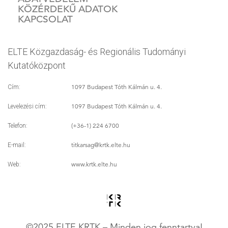
KÖZÉRDEKŰ ADATOK
KAPCSOLAT
ELTE Közgazdaság- és Regionális Tudományi
Kutatóközpont
1097 Budapest Tóth Kálmán u. 4.
Cím:
1097 Budapest Tóth Kálmán u. 4.
Levelezési cím:
(+36-1) 224 6700
Telefon:
titkarsag
@krtk.elte.hu
E-mail:
www.krtk.elte.hu
Web:
©2025 ELTE KRTK – Minden jog fenntartva!