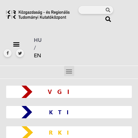
HU
/
EN