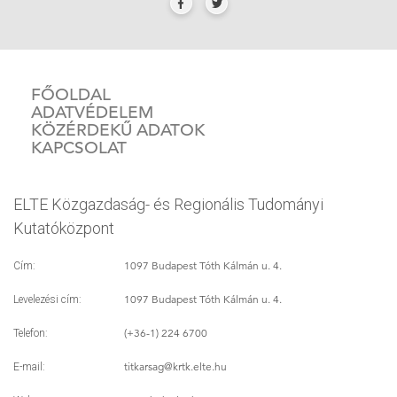
FŐOLDAL
ADATVÉDELEM
KÖZÉRDEKŰ ADATOK
KAPCSOLAT
ELTE Közgazdaság- és Regionális Tudományi
Kutatóközpont
1097 Budapest Tóth Kálmán u. 4.
Cím:
1097 Budapest Tóth Kálmán u. 4.
Levelezési cím:
(+36-1) 224 6700
Telefon:
titkarsag
@krtk.elte.hu
E-mail: