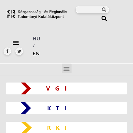
HU
/
EN