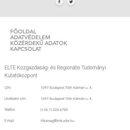
FŐOLDAL
ADATVÉDELEM
KÖZÉRDEKŰ ADATOK
KAPCSOLAT
ELTE Közgazdaság- és Regionális Tudományi
Kutatóközpont
1097 Budapest Tóth Kálmán u. 4.
Cím:
1097 Budapest Tóth Kálmán u. 4.
Levelezési cím:
(+36-1) 224 6700
Telefon:
titkarsag
@krtk.elte.hu
E-mail: