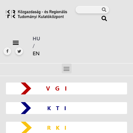
HU
/
EN