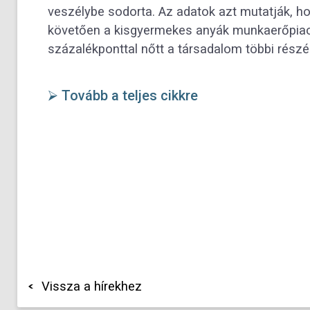
veszélybe sodorta. Az adatok azt mutatják, h
követően a kisgyermekes anyák munkaerőpiacr
százalékponttal nőtt a társadalom többi rész
⮚ Tovább a teljes cikkre
Vissza a hírekhez