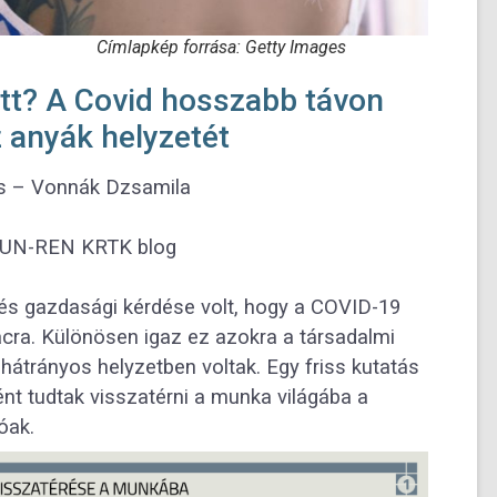
sa: Getty Images
tt? A Covid hosszabb távon
z anyák helyzetét
s – Vonnák Dzsamila
– HUN-REN
KRTK blog
 és gazdasági kérdése volt, hogy a COVID-19
acra. Különösen igaz ez azokra a társadalmi
hátrányos helyzetben voltak. Egy friss kutatás
nt tudtak visszatérni a munka világába a
óak.