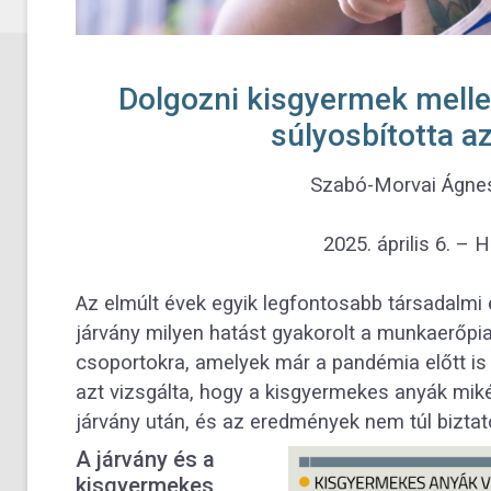
Címlapkép forrá
Dolgozni kisgyermek melle
súlyosbította a
Szabó-Morvai Ágne
2025. április 6. 
Az elmúlt évek egyik legfontosabb társadalmi
járvány milyen hatást gyakorolt a munkaerőpi
csoportokra, amelyek már a pandémia előtt is 
azt vizsgálta, hogy a kisgyermekes anyák miké
járvány után, és az eredmények nem túl biztat
A járvány és a
kisgyermekes