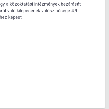
ogy a közoktatási intézmények bezárását
ól való kilépésének valószínűsége 4,9
éhez képest.