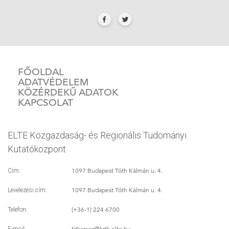
FŐOLDAL
ADATVÉDELEM
KÖZÉRDEKŰ ADATOK
KAPCSOLAT
ELTE Közgazdaság- és Regionális Tudományi
Kutatóközpont
1097 Budapest Tóth Kálmán u. 4.
Cím:
1097 Budapest Tóth Kálmán u. 4.
Levelezési cím:
(+36-1) 224 6700
Telefon:
titkarsag
@krtk.elte.hu