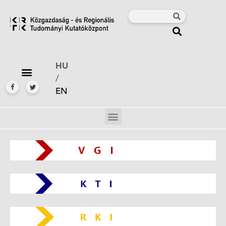
HU
/
EN