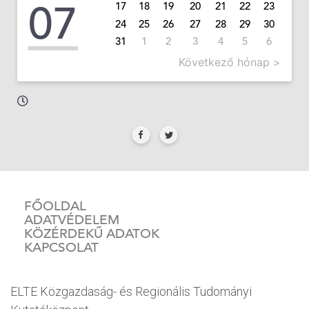
07
17
18
19
20
21
22
23
24
25
26
27
28
29
30
31
1
2
3
4
5
6
Következő hónap >
FŐOLDAL
ADATVÉDELEM
KÖZÉRDEKŰ ADATOK
KAPCSOLAT
ELTE Közgazdaság- és Regionális Tudományi