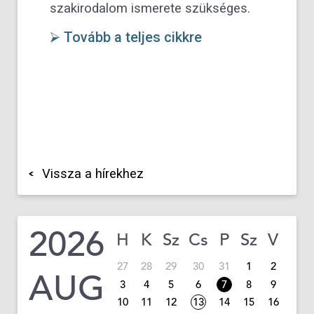
szakirodalom ismerete szükséges.
⮚ Tovább a teljes cikkre
Vissza a hírekhez
2026
H
K
Sz
Cs
P
Sz
V
27
28
29
30
31
1
2
AUG
3
4
5
6
7
8
9
10
11
12
13
14
15
16