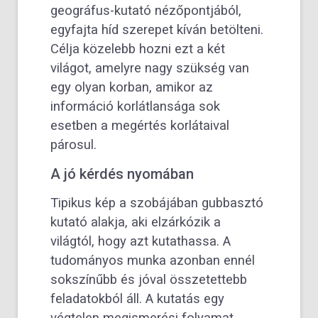
geográfus-kutató nézőpontjából,
egyfajta híd szerepet kíván betölteni.
Célja közelebb hozni ezt a két
világot, amelyre nagy szükség van
egy olyan korban, amikor az
információ korlátlansága sok
esetben a megértés korlátaival
párosul.
A jó kérdés nyomában
Tipikus kép a szobájában gubbasztó
kutató alakja, aki elzárkózik a
világtól, hogy azt kutathassa. A
tudományos munka azonban ennél
sokszínűbb és jóval összetettebb
feladatokból áll. A kutatás egy
végtelen megismerési folyamat,