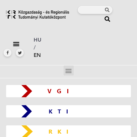
HU
/
EN