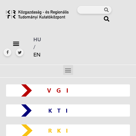
HU
/
EN