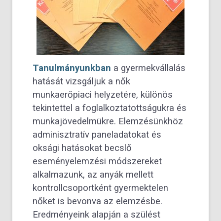
Tanulmányunkban
a gyermekvállalás
hatását vizsgáljuk a nők
munkaerőpiaci helyzetére, különös
tekintettel a foglalkoztatottságukra és
munkajövedelmükre. Elemzésünkhöz
adminisztratív paneladatokat és
oksági hatásokat becslő
eseményelemzési módszereket
alkalmazunk, az anyák mellett
kontrollcsoportként gyermektelen
nőket is bevonva az elemzésbe.
Eredményeink alapján a szülést