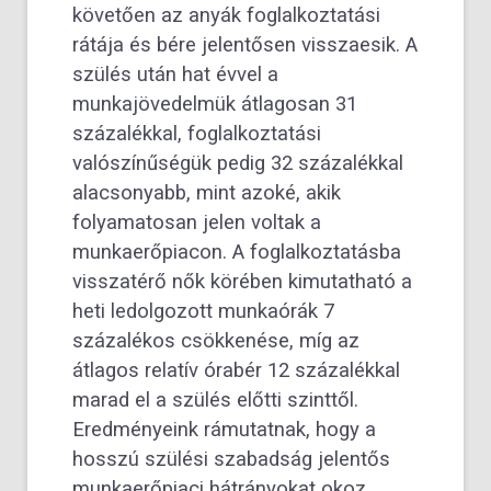
követően az anyák foglalkoztatási
rátája és bére jelentősen visszaesik. A
szülés után hat évvel a
munkajövedelmük átlagosan 31
százalékkal, foglalkoztatási
valószínűségük pedig 32 százalékkal
alacsonyabb, mint azoké, akik
folyamatosan jelen voltak a
munkaerőpiacon. A foglalkoztatásba
visszatérő nők körében kimutatható a
heti ledolgozott munkaórák 7
százalékos csökkenése, míg az
átlagos relatív órabér 12 százalékkal
marad el a szülés előtti szinttől.
Eredményeink rámutatnak, hogy a
hosszú szülési szabadság jelentős
munkaerőpiaci hátrányokat okoz.