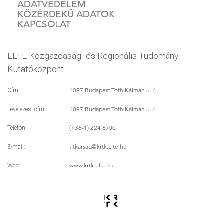
ADATVÉDELEM
KÖZÉRDEKŰ ADATOK
KAPCSOLAT
ELTE Közgazdaság- és Regionális Tudományi
Kutatóközpont
1097 Budapest Tóth Kálmán u. 4.
Cím:
1097 Budapest Tóth Kálmán u. 4.
Levelezési cím:
(+36-1) 224 6700
Telefon:
titkarsag
@krtk.elte.hu
E-mail:
www.krtk.elte.hu
Web: