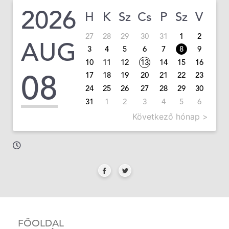
2026
H
K
Sz
Cs
P
Sz
V
27
28
29
30
31
1
2
AUG
3
4
5
6
7
8
9
10
11
12
13
14
15
16
08
17
18
19
20
21
22
23
24
25
26
27
28
29
30
31
1
2
3
4
5
6
Következő hónap >
FŐOLDAL