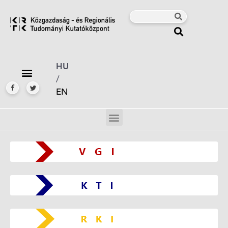
HU
/
EN