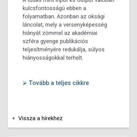
A tudás mint input és output valóban
kulcsfontosságú ebben a
folyamatban. Azonban az oksági
láncolat, mely a versenyképesség
hiányát zömmel az akadémiai
szféra gyenge publikációs
teljesítményére redukálja, súlyos
hiányosságokkal terhelt.
⮚ Tovább a teljes cikkre
Vissza a hírekhez