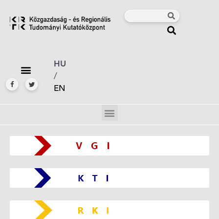
HU
/
EN