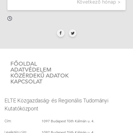
Következő hónap >
FŐOLDAL
ADATVÉDELEM
KÖZÉRDEKŰ ADATOK
KAPCSOLAT
ELTE Közgazdaság- és Regionális Tudományi
Kutatóközpont
1097 Budapest Tóth Kálmán u. 4.
Cím:
1097 Budapest Tóth Kálmán u. 4.
Levelezési cím: