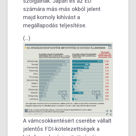
szolgálnak. Japán és az EU
számára más-más okból jelent
majd komoly kihívást a
megállapodás teljesítése.
(…)
A vámcsökkentésért cserébe vállalt
jelentős FDI-kötelezettségek a