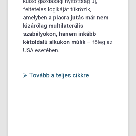
külső gazdasági nyitottság új,
feltételes logikáját tükrözik,
amelyben
a piacra jutás már nem
kizárólag multilaterális
szabályokon, hanem inkább
kétoldalú alkukon múlik
– főleg az
USA esetében.
⮚ Tovább a teljes cikkre