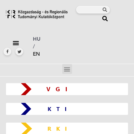
HU
/
EN