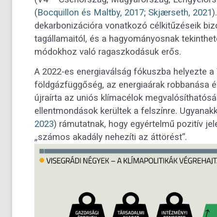
(
Bocquillon és Maltby, 2017
;
Skjærseth, 2021
)
dekarbonizációra vonatkozó célkitűzéseik biz
tagállamaitól, és a hagyományosnak tekinthet
módokhoz való ragaszkodásuk erős.
A 2022-es energiaválság fókuszba helyezte a V
földgázfüggőség, az energiaárak robbanása é
újraírta az uniós klímacélok megvalósíthatós
ellentmondások kerültek a felszínre. Ugyanakk
2023
) rámutatnak, hogy egyértelmű pozitív jel
„számos akadály nehezíti az áttörést”.