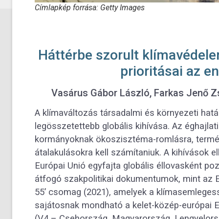
Címlapkép forrása: Getty Images
Háttérbe szorult klímavédele
prioritásai az e
Vasárus Gábor László, Farkas Jenő Z
A klímaváltozás társadalmi és környezeti hatá
legösszetettebb globális kihívása. Az éghajl
kormányoknak ökoszisztéma-romlásra, termés
átalakulásokra kell számítaniuk. A kihívások
Európai Unió egyfajta globális éllovasként poz
átfogó szakpolitikai dokumentumok, mint az E
55’ csomag (2021), amelyek a klímasemlegess
sajátosnak mondható a kelet-közép-európai E
(V4 – Csehország, Magyarország, Lengyelorszá