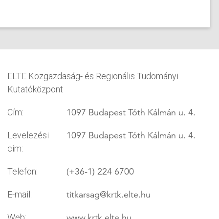
ELTE Közgazdaság- és Regionális Tudományi
Kutatóközpont
1097 Budapest Tóth Kálmán u. 4.
Cím:
1097 Budapest Tóth Kálmán u. 4.
Levelezési
cím:
(+36-1) 224 6700
Telefon:
titkarsag
@krtk.elte.hu
E-mail:
www.krtk.elte.hu
Web: