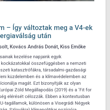
m – Így változtak meg a V4-ek
nergiaválság után
solt, Kovács András Donát, Kiss Emőke
sainak kezelése napjaink egyik
ati kockázatokkal összefüggésben a nemzeti
zeti katasztrófákra, társadalmi-gazdasági
 elleni küzdelemben és a klímavédelemben az
ícionálja magát. Ezt bizonyítják az olyan
urópai Zöld Megállapodás (2019) és a ‘Fit for
ég elérését célozzák. Ebben a kontextusban
U-tagállamok, különösen a Visegrádi Négyek
g, Szlovákia) klímapolitikai pozíciója