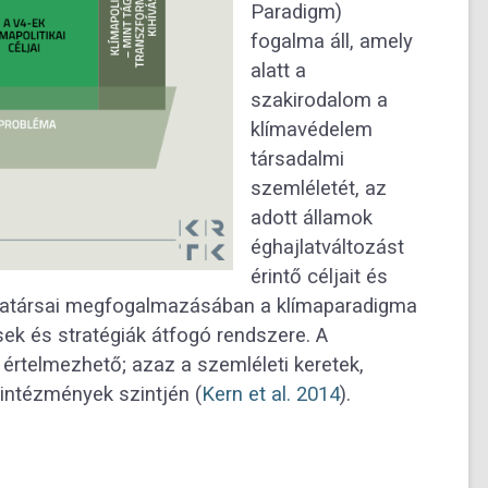
Paradigm)
fogalma áll, amely
alatt a
szakirodalom a
klímavédelem
társadalmi
szemléletét, az
adott államok
éghajlatváltozást
érintő céljait és
nkatársai megfogalmazásában a klímaparadigma
ek és stratégiák átfogó rendszere. A
rtelmezhető; azaz a szemléleti keretek,
intézmények szintjén (
Kern et al. 2014
).