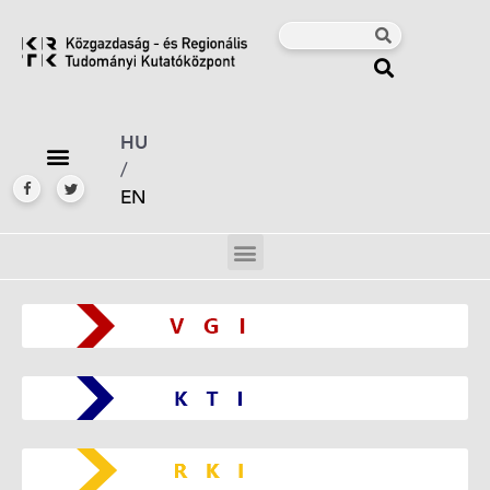
HU
/
EN