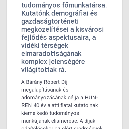
tudományos főmunkatársa.
Kutatónk demográfiai és
gazdaságtörténeti
megközelítései a kisvárosi
fejlődés aspektusaira, a
vidéki térségek
elmaradottságának
komplex jelenségére
világítottak rá.
A Bárány Róbert Díj
megalapításának és
adományozásának célja a HUN-
REN 40 év alatti fiatal kutatóinak
kiemelkedő tudományos
munkájának elismerése. A díjak
odaítélésekor az elért eredmények