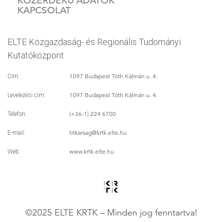
KÖZÉRDEKŰ ADATOK
KAPCSOLAT
ELTE Közgazdaság- és Regionális Tudományi
Kutatóközpont
1097 Budapest Tóth Kálmán u. 4.
Cím:
1097 Budapest Tóth Kálmán u. 4.
Levelezési cím:
(+36-1) 224 6700
Telefon:
titkarsag
@krtk.elte.hu
E-mail:
www.krtk.elte.hu
Web:
©2025 ELTE KRTK – Minden jog fenntartva!