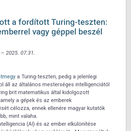
tt a fordított Turing-teszten:
emberrel vagy géppel beszél
t – 2025.
07.31.
átmegy
a Turing-teszten, pedig a jelenlegi
l áll az általános mesterséges intelligenciától
ring brit matematikus által kidolgozott
, amely a gépek és az emberek
sét célozza, ennek ellenére magyar kutatók
bb, mint valaha.
telligencia (AI) és az ember elkülönítése