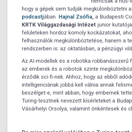
nemcsak a hús-vé
hogy a gépek sem tudják megkülönböztetni a
podcastj
ában
Hajnal Zsófia
,
a Budapesti Co
KRTK Világgazdasági Intézet
junior kutatój
felületeken hordoz komoly kockázatokat, ahol
felhasználók megkülönböztetése, hanem a tec
rendszerben is: az oktatásban, a pénzügyi vil
Az AI-modellek és a robotika robbanásszerű f
az emberek és a robotok szinte megkülönböz
érződik sci-fi-nek. Ahhoz, hogy az ebből adó
intelligenciának jobbá kell válnia annak feli
beszélget-e, mint abban, hogy embernek tette
Turing-tesztnek nevezett kísérleteket a Buda
Vásárhelyi Orsolya, valamint önkéntesek és ch