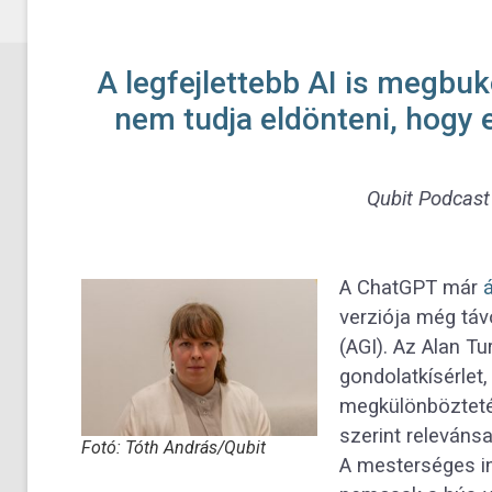
A legfejlettebb AI is megbuko
nem tudja eldönteni, hogy 
Qubit Podcas
A ChatGPT már
verziója még távo
(AGI). Az Alan Tu
gondolatkísérlet
megkülönbözteté
szerint relevánsa
Fotó: Tóth András/Qubit
A mesterséges in