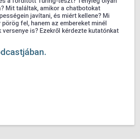
és a fordított Turing-teszt? Tényleg olyan
 Mit találtak, amikor a chatbotokat
pességein javítani, és miért kellene? Mi
ny pörög fel, hanem az embereket minél
k versenye is? Ezekről kérdezte kutatónkat
dcastjában.