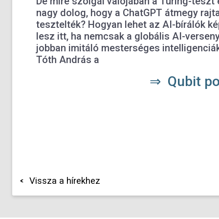
De mire szolgál valójában a Turing-teszt 
nagy dolog, hogy a ChatGPT átmegy rajta?
tesztelték? Hogyan lehet az AI-bírálók ké
lesz itt, ha nemcsak a globális AI-verse
jobban imitáló mesterséges intelligenciá
Tóth András a
⇒ Qubit po
Vissza a hírekhez