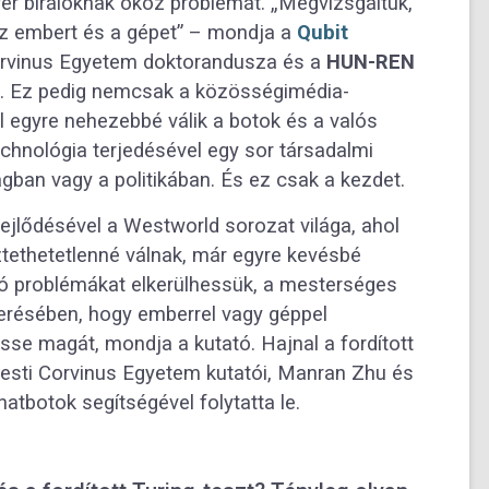
r bírálóknak okoz problémát. „Megvizsgáltuk,
z embert és a gépet” – mondja a
Qubit
rvinus Egyetem doktorandusza és a
HUN-REN
a. Ez pedig nemcsak a közösségimédia-
 egyre nehezebbé válik a botok és a valós
hnológia terjedésével egy sor társadalmi
ágban vagy a politikában. És ez csak a kezdet.
ejlődésével a Westworld sorozat világa, ahol
tethetetlenné válnak, már egyre kevésbé
dó problémákat elkerülhessük, a mesterséges
smerésében, hogy emberrel vagy géppel
sse magát, mondja a kutató. Hajnal a fordított
pesti Corvinus Egyetem kutatói, Manran Zhu és
atbotok segítségével folytatta le.