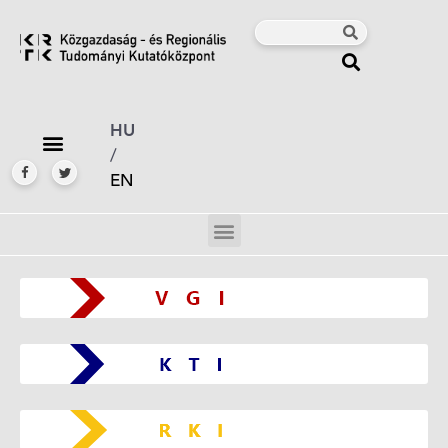
HU
/
EN