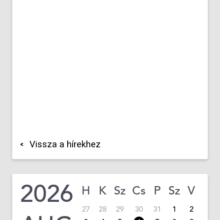
Vissza a hírekhez
2026
H
K
Sz
Cs
P
Sz
V
27
28
29
30
31
1
2