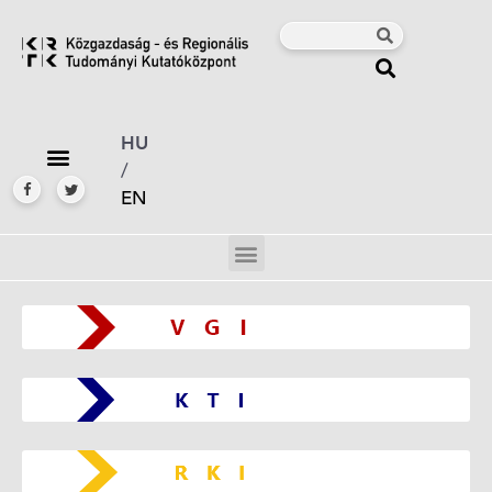
HU
/
EN