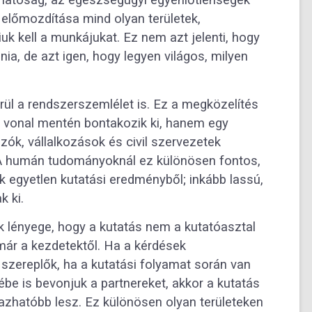
rthatóság, az egészségügyi egyenlőtlenségek
előmozdítása mind olyan területek,
k kell a munkájukat. Ez nem azt jelenti, hogy
ia, de azt igen, hogy legyen világos, milyen
ül a rendszerszemlélet is. Ez a megközelítés
s vonal mentén bontakozik ki, hanem egy
ók, vállalkozások és civil szervezetek
A humán tudományoknál ez különösen fontos,
k egyetlen kutatási eredményből; inkább lassú,
 ki.
k lényege, hogy a kutatás nem a kutatóasztal
már a kezdetektől. Ha a kérdések
szereplők, ha a kutatási folyamat során van
be is bevonjuk a partnereket, akkor a kutatás
azhatóbb lesz. Ez különösen olyan területeken