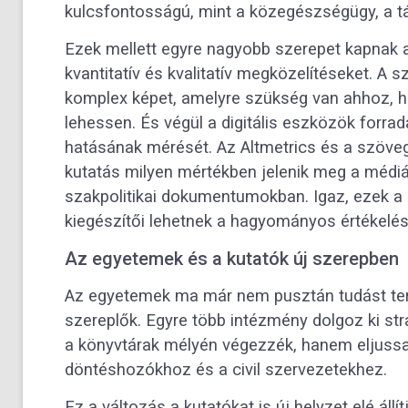
kulcsfontosságú, mint a közegészségügy, a t
Ezek mellett egyre nagyobb szerepet kapnak 
kvantitatív és kvalitatív megközelítéseket. A
komplex képet, amelyre szükség van ahhoz, h
lehessen. És végül a digitális eszközök forra
hatásának mérését. Az Altmetrics és a szöveg
kutatás milyen mértékben jelenik meg a médiá
szakpolitikai dokumentumokban. Igaz, ezek a
kiegészítői lehetnek a hagyományos értékelés
Az egyetemek és a kutatók új szerepben
Az egyetemek ma már nem pusztán tudást ter
szereplők. Egyre több intézmény dolgoz ki str
a könyvtárak mélyén végezzék, hanem eljussa
döntéshozókhoz és a civil szervezetekhez.
Ez a változás a kutatókat is új helyzet elé állí