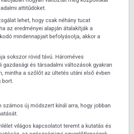
adalmi attitűdöket.
zsgálat lehet, hogy csak néhány tucat
a az eredményei alapján átalakítják a
kodó mindennapjait befolyásolja, akkor a
kája sokszor rövid távú. Hároméves
i gazdasági és társadalmi változások gyakran
, mintha a szőlőt az ültetés utáni első évben
 bort.
 számos új módszert kínál arra, hogy jobban
atását.
emlélet világos kapcsolatot teremt a kutatás és