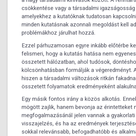
a nagy társadalmi kihívások között. A fennta
csökkentése vagy a társadalmi igazságosság 
amelyekhez a kutatóknak tudatosan kapcsolniu
minden kutatásnak azonnali megoldást kell adn
problémákhoz járulhat hozzá.
Ezzel párhuzamosan egyre inkább előtérbe ker
felismeri, hogy a kutatás hatása nem egyene
összetett hálózatban, ahol tudósok, döntéshoz
kölcsönhatásban formálják a végeredményt. 
hiszen a társadalmi változások ritkán fakadna
összetett folyamatok eredményeként alakulnak
Egy másik fontos irány a közös alkotás. Enne
mögött zajlik, hanem bevonja az érintetteket 
megfogalmazásánál jelen vannak a gyakorlati 
visszajelzés, és ha az eredmények terjesztésé
sokkal relevánsabb, befogadhatóbb és alkalm