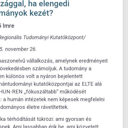
szággal, ha elengedi
mányok kezét?
ő Imre
Regionális Tudományi Kutatóközpont/
5. november 26.
szonelvű vállalkozás, amelynek eredményeit
-növekedésben számoljuk. A tudomány a
en különös volt a nyáron bejelentett
ántudományi kutatóközpontjai az ELTE alá
z a HUN-REN „fókuszáltabb” működését
s: a humán intézetek nem képesek megfelelni
dományos életre rávetítettek.
ika térhódítását tükrözi: ami gyorsan és
nek. Ami lassabban érik be, ami közvetett