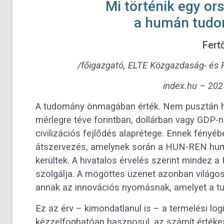
Mi történik egy or
a humán tudo
Fert
/főigazgató, ELTE Közgazdaság- és 
index.hu – 202
A tudomány önmagában érték. Nem pusztán ha
mérlegre téve forintban, dollárban vagy GDP
civilizációs fejlődés alaprétege. Ennek fényéb
átszervezés, amelynek során a HUN-REN hum
kerültek. A hivatalos érvelés szerint minde
szolgálja. A mögöttes üzenet azonban világo
annak az innovációs nyomásnak, amelyet a tu
Ez az érv – kimondatlanul is – a termelési log
kézzelfoghatóan hasznosul, az számít értékes