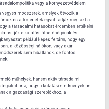
ársadalompolitika vagy a környezetvédelem.
a vegyes módszerek, amelyek ötvözik a
 számok és a történetek együtt adják meg azt a
ogy a társadalmi hatásokat érdemben értékelni
dalmasítják a kutatás láthatóságának és
bányászat például képes feltárni, hogy egy
ban, a közösségi hálókon, vagy akár
 módszerek sem hibátlanok, de fontos
nek.
melő műhelyek, hanem aktív társadalmi
atégiákat arra, hogy a kutatási eredmények ne
nak a gazdasági szereplőkhöz, a
tja. A fiatal generáció számára egyre