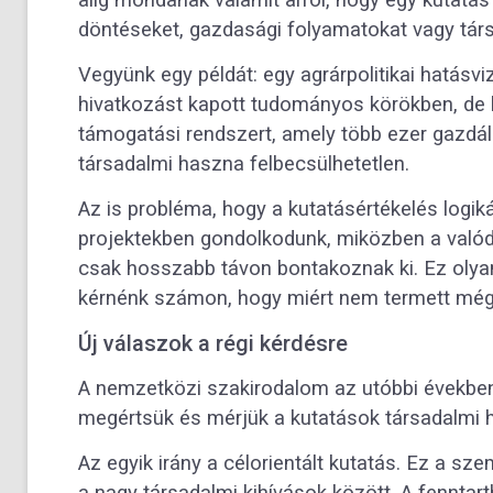
döntéseket, gazdasági folyamatokat vagy társ
Vegyünk egy példát: egy agrárpolitikai hatásvi
hivatkozást kapott tudományos körökben, de h
támogatási rendszert, amely több ezer gazdál
társadalmi haszna felbecsülhetetlen.
Az is probléma, hogy a kutatásértékelés logi
projektekben gondolkodunk, miközben a valód
csak hosszabb távon bontakoznak ki. Ez olyan
kérnénk számon, hogy miért nem termett még
Új válaszok a régi kérdésre
A nemzetközi szakirodalom az utóbbi években
megértsük és mérjük a kutatások társadalmi h
Az egyik irány a célorientált kutatás. Ez a sz