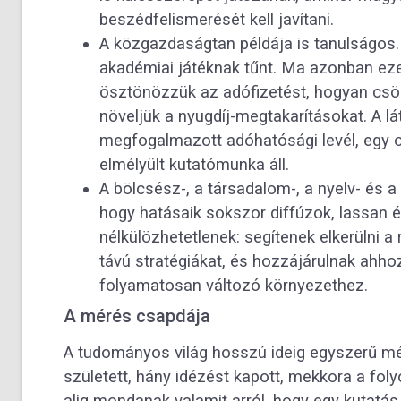
beszédfelismerését kell javítani.
A közgazdaságtan példája is tanulságos.
akadémiai játéknak tűnt. Ma azonban ez
ösztönözzük az adófizetést, hogyan csö
növeljük a nyugdíj-megtakarításokat. A l
megfogalmazott adóhatósági levél, egy 
elmélyült kutatómunka áll.
A bölcsész-, a társadalom-, a nyelv- é
hogy hatásaik sokszor diffúzok, lassan 
nélkülözhetetlenek: segítenek elkerülni
távú stratégiákat, és hozzájárulnak ahh
folyamatosan változó környezethez.
A mérés csapdája
A tudományos világ hosszú ideig egyszerű m
született, hány idézést kapott, mekkora a fol
alig mondanak valamit arról, hogy egy kutatás