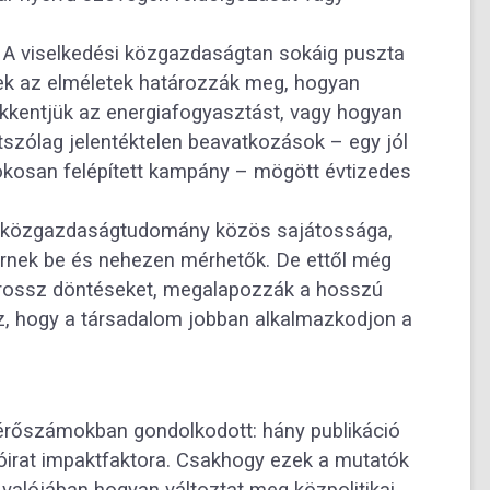
 A viselkedési közgazdaságtan sokáig puszta
ek az elméletek határozzák meg, hogyan
kkentjük az energiafogyasztást, vagy hogyan
átszólag jelentéktelen beavatkozások – egy jól
okosan felépített kampány – mögött évtizedes
s a közgazdaságtudomány közös sajátossága,
érnek be és nehezen mérhetők. De ettől még
 a rossz döntéseket, megalapozzák a hosszú
oz, hogy a társadalom jobban alkalmazkodjon a
érőszámokban gondolkodott: hány publikáció
yóirat impaktfaktora. Csakhogy ezek a mutatók
 valójában hogyan változtat meg közpolitikai