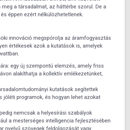
 meg a társadalmat, az háttérbe szorul. De a
 éppen ezért nélkülözhetetlenek.
rnöki innováció megspórolja az áramfogyasztás
lyen értékesek azok a kutatások is, amelyek
wattban.
ára: egy új szempontú elemzés, amely friss
ávon alakíthatja a kollektív emlékezetünket,
társadalomtudományi kutatások segítettek
 jóléti programok, és hogyan lehet azokat
edig nemcsak a helyesírási szabályok
ul a mesterséges intelligencia fejlesztésében
ar nyelvű szövegek feldolgozását vagy