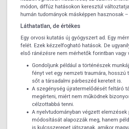
módon, diffúz hatásokon keresztül változtatja
humán tudományok másképpen hasznosak – és
Láthatatlan, de értékes
Egy orvosi kutatás új gyógyszert ad. Egy mé
felét. Ezek kézzelfogható hatások. De ugyani
első ránézésre nem mérhetők forintban vagy 
Gondoljunk például a történészek munkáj
fényt vet egy nemzeti traumára, hosszú t
sőt a társadalmi párbeszéd kereteit is.
A szegénység újratermelődését feltáró 
megérteni, miért nem működnek bizonyos
célzottabbá tenni.
A nyelvtudományban végzett elemzések p
módosítását alapozzák meg, hanem példá
is kulcsszerepet játszanak, amikor magy