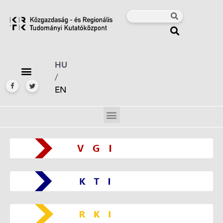
HU
/
EN