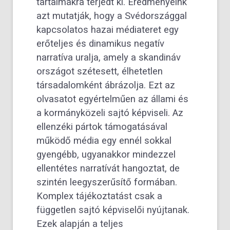
tartalmakra terjedt ki. Eredményeink
azt mutatják, hogy a Svédországgal
kapcsolatos hazai médiateret egy
erőteljes és dinamikus negatív
narratíva uralja, amely a skandináv
országot szétesett, élhetetlen
társadalomként ábrázolja. Ezt az
olvasatot egyértelműen az állami és
a kormányközeli sajtó képviseli. Az
ellenzéki pártok támogatásával
működő média egy ennél sokkal
gyengébb, ugyanakkor mindezzel
ellentétes narratívát hangoztat, de
szintén leegyszerűsítő formában.
Komplex tájékoztatást csak a
független sajtó képviselői nyújtanak.
Ezek alapján a teljes