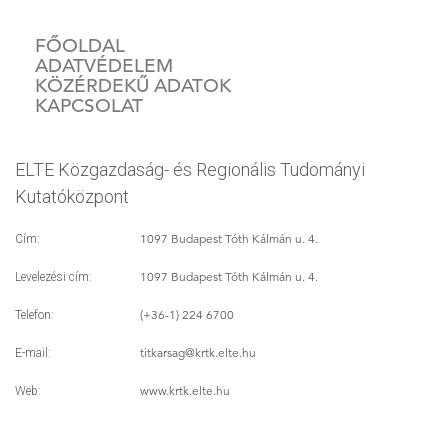
FŐOLDAL
ADATVÉDELEM
KÖZÉRDEKŰ ADATOK
KAPCSOLAT
ELTE Közgazdaság- és Regionális Tudományi
Kutatóközpont
1097 Budapest Tóth Kálmán u. 4.
Cím:
1097 Budapest Tóth Kálmán u. 4.
Levelezési cím:
(+36-1) 224 6700
Telefon:
titkarsag
@krtk.elte.hu
E-mail:
www.krtk.elte.hu
Web: