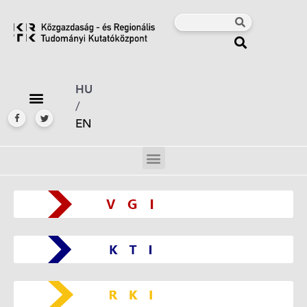
HU
/
EN