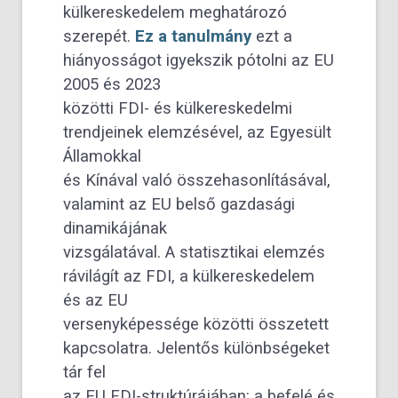
külkereskedelem meghatározó
szerepét.
Ez a tanulmány
ezt a
hiányosságot igyekszik pótolni az EU
2005 és 2023
közötti FDI- és külkereskedelmi
trendjeinek elemzésével, az Egyesült
Államokkal
és Kínával való összehasonlításával,
valamint az EU belső gazdasági
dinamikájának
vizsgálatával. A statisztikai elemzés
rávilágít az FDI, a külkereskedelem
és az EU
versenyképessége közötti összetett
kapcsolatra. Jelentős különbségeket
tár fel
az EU FDI-struktúrájában: a befelé és