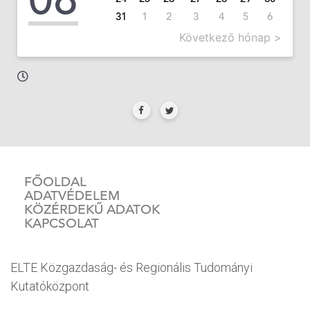
31
1
2
3
4
5
6
Következő hónap >
FŐOLDAL
ADATVÉDELEM
KÖZÉRDEKŰ ADATOK
KAPCSOLAT
ELTE Közgazdaság- és Regionális Tudományi
Kutatóközpont