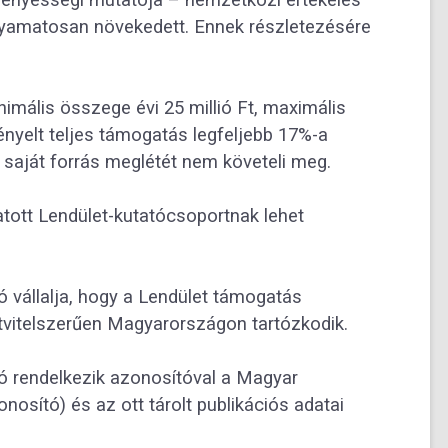
folyamatosan növekedett. Ennek részletezésére
imális összege évi 25 millió Ft, maximális
gényelt teljes támogatás legfeljebb 17%-a
 saját forrás meglétét nem követeli meg.
tott Lendület-kutatócsoportnak lehet
tó vállalja, hogy a Lendület támogatás
letvitelszerűen Magyarországon tartózkodik.
tó rendelkezik azonosítóval a Magyar
ító) és az ott tárolt publikációs adatai