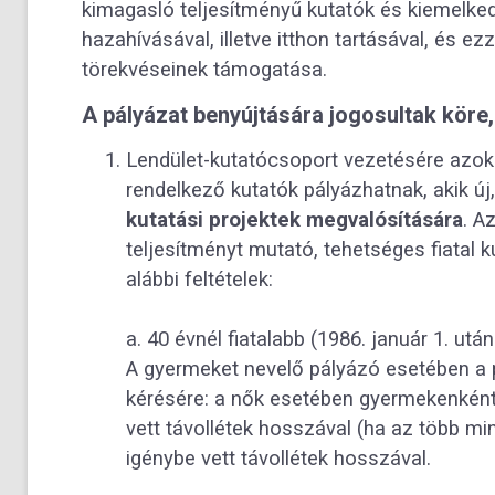
kimagasló teljesítményű kutatók és kiemelkedő
hazahívásával, illetve itthon tartásával, és ez
törekvéseinek támogatása.
A pályázat benyújtására jogosultak köre, 
Lendület-kutatócsoport vezetésére azo
rendelkező kutatók pályázhatnak, akik új
kutatási projektek megvalósítására
. A
teljesítményt mutató, tehetséges fiatal k
alábbi feltételek:
a. 40 évnél fiatalabb (1986. január 1. után
A gyermeket nevelő pályázó esetében a 
kérésére: a nők esetében gyermekenként 
vett távollétek hosszával (ha az több mi
igénybe vett távollétek hosszával.