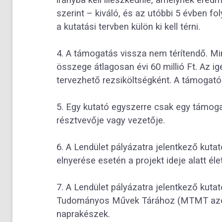
szerint – kiváló, és az utóbbi 5 évben 
a kutatási tervben külön ki kell térni.
4. A támogatás vissza nem térítendő. Min
összege átlagosan évi 60 millió Ft. Az i
tervezhető rezsiköltségként. A támogató
5. Egy kutató egyszerre csak egy támoga
résztvevője vagy vezetője.
6. A Lendület pályázatra jelentkező kuta
elnyerése esetén a projekt ideje alatt é
7. A Lendület pályázatra jelentkező kuta
Tudományos Művek Tárához (MTMT azonos
naprakészek.