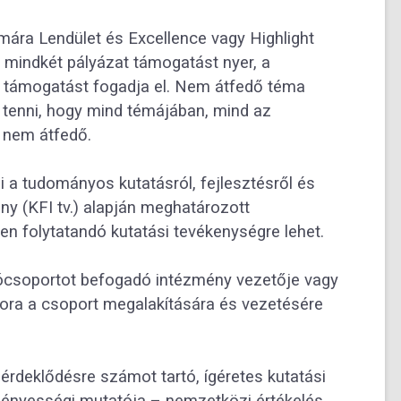
ára Lendület és Excellence vagy Highlight
mindkét pályázat támogatást nyer, a
ik támogatást fogadja el. Nem átfedő téma
l tenni, hogy mind témájában, mind az
 nem átfedő.
i a tudományos kutatásról, fejlesztésről és
ény (KFI tv.) alapján meghatározott
en folytatandó kutatási tevékenységre lehet.
atócsoportot befogadó intézmény vezetője vagy
tora a csoport megalakítására és vezetésére
érdeklődésre számot tartó, ígéretes kutatási
dményességi mutatója – nemzetközi értékelés