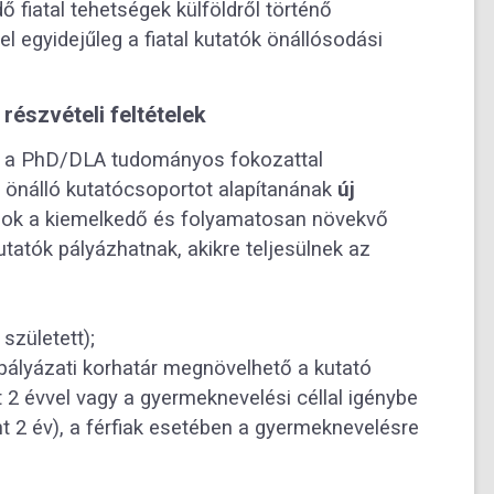
 fiatal tehetségek külföldről történő
zel egyidejűleg a fiatal kutatók önállósodási
részvételi feltételek
k a PhD/DLA tudományos fokozattal
, önálló kutatócsoportot alapítanának
új
zok a kiemelkedő és folyamatosan növekvő
utatók pályázhatnak, akikre teljesülnek az
 született);
pályázati korhatár megnövelhető a kutató
2 évvel vagy a gyermeknevelési céllal igénybe
nt 2 év), a férfiak esetében a gyermeknevelésre