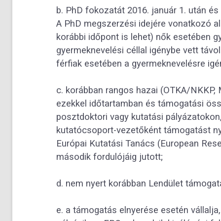
b. PhD fokozatát 2016. január 1. után és
A PhD megszerzési idejére vonatkozó alsó
korábbi időpont is lehet) nők esetében g
gyermeknevelési céllal igénybe vett távol
férfiak esetében a gyermeknevelésre igén
c. korábban rangos hazai (OTKA/NKKP, 
ezekkel időtartamban és támogatási ö
posztdoktori vagy kutatási pályázatokon,
kutatócsoport-vezetőként támogatást nye
Európai Kutatási Tanács (European Rese
második fordulójáig jutott;
d. nem nyert korábban Lendület támogat
e. a támogatás elnyerése esetén vállalja