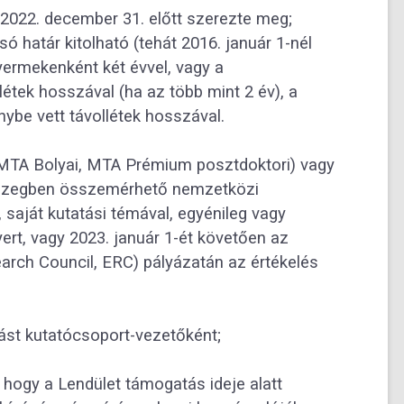
 2022. december 31. előtt szerezte meg;
 határ kitolható (tehát 2016. január 1-nél
yermekenként két évvel, vagy a
létek hosszával (ha az több mint 2 év), a
ybe vett távollétek hosszával.
MTA Bolyai, MTA Prémium posztdoktori) vagy
sszegben összemérhető nemzetközi
 saját kutatási témával, egyénileg vagy
rt, vagy 2023. január 1-ét követően az
arch Council, ERC) pályázatán az értékelés
ást kutatócsoport-vezetőként;
, hogy a Lendület támogatás ideje alatt