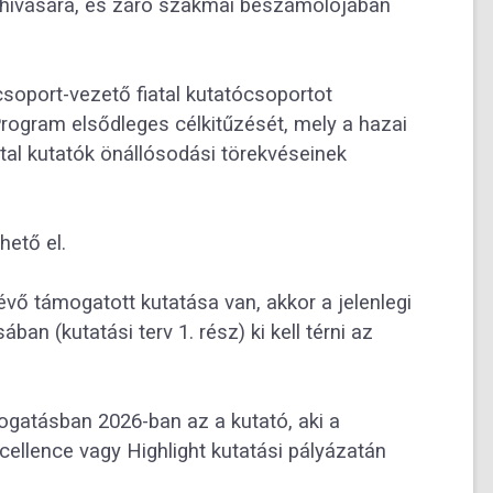
elhívására, és záró szakmai beszámolójában
csoport-vezető fiatal kutatócsoportot
 Program elsődleges célkitűzését, mely a hazai
atal kutatók önállósodási törekvéseinek
hető el.
ő támogatott kutatása van, akkor a jelenlegi
ában (kutatási terv 1. rész) ki kell térni az
ogatásban 2026-ban az a kutató, aki a
ellence vagy Highlight kutatási pályázatán