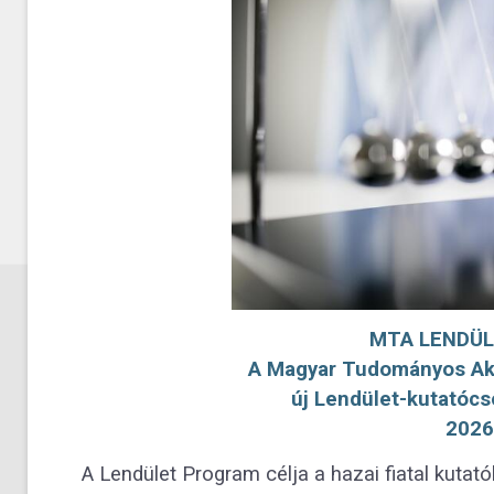
MTA LENDÜ
A Magyar Tudományos Aka
új Lendület-kutatócs
2026
A
Lendület Program
célja a hazai fiatal kutat