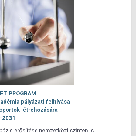
LET PROGRAM
démia pályázati felhívása
oportok létrehozására
-2031
óbázis erősítése nemzetközi szinten is