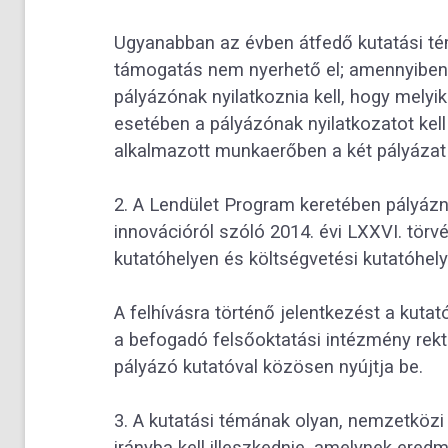
Ugyanabban az évben átfedő kutatási tém
támogatás nem nyerhető el; amennyiben 
pályázónak nyilatkoznia kell, hogy mely
esetében a pályázónak nyilatkozatot kel
alkalmazott munkaerőben a két pályázat
2. A Lendület Program keretében pályázn
innovációról szóló 2014. évi LXXVI. törv
kutatóhelyen és költségvetési kutatóhely
A felhívásra történő jelentkezést a kut
a befogadó felsőoktatási intézmény rek
pályázó kutatóval közösen nyújtja be.
3. A kutatási témának olyan, nemzetközi 
irányba kell illeszkednie, amelynek ere