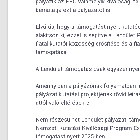
pályázik az ERC valamelyik kiválósági f
bemutatja ezt a pályázatot is.
Elvárás, hogy a támogatást nyert kutató
alakítson ki, ezzel is segítve a Lendület
fiatal kutatói közösség erősítése és a fi
támogatása.
A Lendület támogatás csak egyszer nyer
Amennyiben a pályázónak folyamatban lév
pályázat kutatási projektjének rövid leírás
attól való eltérésekre.
Nem részesülhet Lendület pályázati tám
Nemzeti Kutatási Kiválósági Program Exc
támogatást nyert 2025-ben.